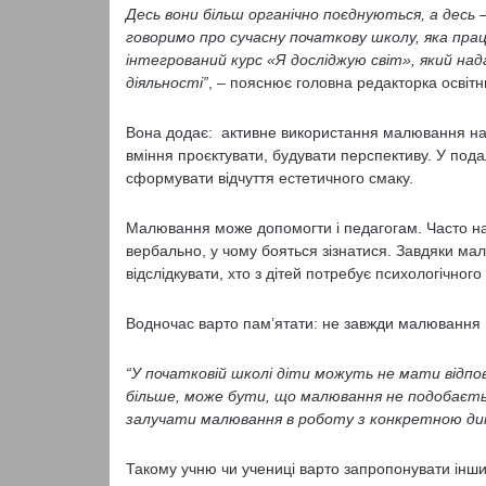
Десь вони більш органічно поєднуються, а десь
говоримо про сучасну початкову школу, яка п
інтегрований курс «Я досліджую світ», який на
діяльності”
, – пояснює головна редакторка освітн
Вона додає: активне використання малювання на 
вміння проєктувати, будувати перспективу. У под
сформувати відчуття естетичного смаку.
Малювання може допомогти і педагогам. Часто на
вербально, у чому бояться зізнатися. Завдяки ма
відслідкувати, хто з дітей потребує психологічного
Водночас варто пам’ятати: не завжди малювання 
“У початковій школі діти можуть не мати відпов
більше, може бути, що малювання не подобається
залучати малювання в роботу з конкретною д
Такому учню чи учениці варто запропонувати інши