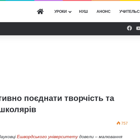
ГОЛОВНА
УРОКИ
НУШ
АНОНС
УЧИТЕЛЬС
Fac
тивно поєднати творчість та
школярів
757
Науковці
Ешвордського університету
довели – малювання