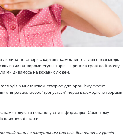
оли людина не створює картини самостійно, а лише взаємодіє
жників чи витворами скульпторів – приплив крові до її мозку
оли ми дивимось на коханих людей.
заємодія з мистецтвом створює для організму ефект
чним вправам, мозок “тренується” через взаємодію із творами
запам’ятовувати і опановувати інформацію. Саме тому
ів початкової школи.
атковій школі є актуальним для всіх без винятку уроків.