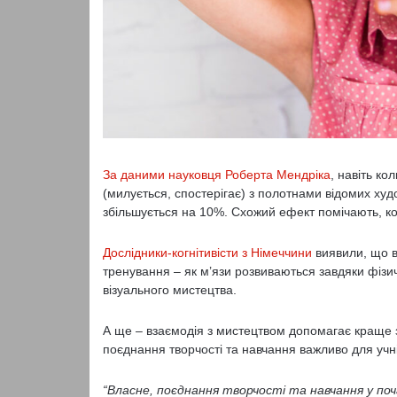
За даними науковця Роберта Мендріка
, навіть к
(милується, спостерігає) з полотнами відомих худо
збільшується на 10%. Схожий ефект помічають, к
Дослідники-когнітивісти з Німеччини
виявили, що в
тренування – як м’язи розвиваються завдяки фізи
візуального мистецтва.
А ще – взаємодія з мистецтвом допомагає краще 
поєднання творчості та навчання важливо для учн
“Власне, поєднання творчості та навчання у поч