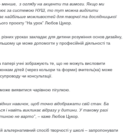
 – менше, з огляду на акценти та вимоги. Якщо ми
рацює за системою НУШ, то тут можна виділити
дає найбільше можливостей для творчої та дослідницької
ього проєкту “На урок” Любов Цукор.
різних уроках закладає для дитини розуміння основ дизайну,
альшому це може допомогти у професійній діяльності та
 папері учні зображують те, що не можуть висловити
люнкам дітей (через кольори та форми) вчитель(ка) може
 супроводу чи консультації.
може виявитися чарівною пігулкою.
ідних навичок, щоб точно відображати свій стан. Ба
 і навіть викликає відразу у дитини. У такому разі
итиною не варто”
, – каже Любов Цукор.
й альтернативний спосіб творчості у школі – запропонувати