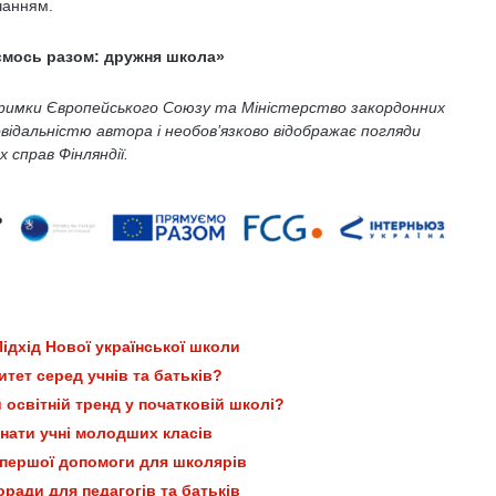
вчанням.
ємось разом: дружня школа»
тримки Європейського Союзу та Міністерство закордонних
повідальністю автора і необов’язково відображає погляди
 справ Фінляндії.
ідхід Нової української школи
итет серед учнів та батьків?
освітній тренд у початковій школі?
знати учні молодших класів
 першої допомоги для школярів
ради для педагогів та батьків