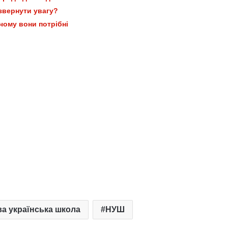
звернути увагу?
 чому вони потрібні
а українська школа
НУШ