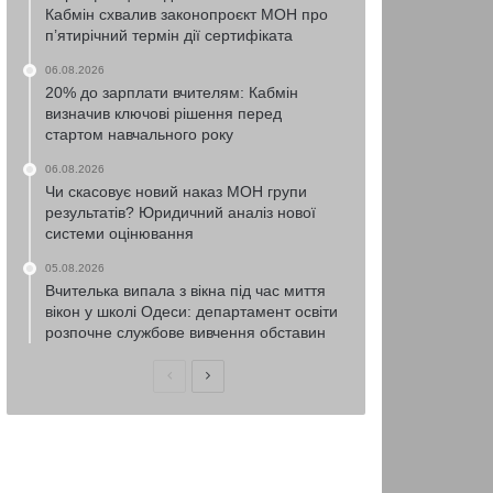
Кабмін схвалив законопроєкт МОН про
п’ятирічний термін дії сертифіката
06.08.2026
20% до зарплати вчителям: Кабмін
визначив ключові рішення перед
стартом навчального року
06.08.2026
Чи скасовує новий наказ МОН групи
результатів? Юридичний аналіз нової
системи оцінювання
05.08.2026
Вчителька випала з вікна під час миття
вікон у школі Одеси: департамент освіти
розпочне службове вивчення обставин
Попередня
Наступна
сторінка
сторінка