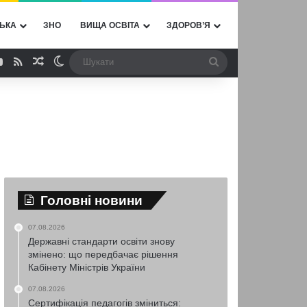
ЬКА
ЗНО
ВИЩА ОСВІТА
ЗДОРОВ’Я
ebook
YouTube
RSS
Випадкова стаття
Switch skin
Шукати
Головні новини
07.08.2026
Державні стандарти освіти знову
змінено: що передбачає рішення
Кабінету Міністрів України
07.08.2026
Сертифікація педагогів зміниться: