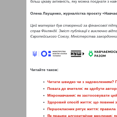
більш цікаву активність, яку можна поєднати з на
Олена Лаущенко, журналістка проєкту «Навча
Цей матеріал був створений за фінансової під
справ Фінляндії. Зміст публікації є виключно від
Європейського Союзу, Міністерства закордонних
Читайте також:
Читати швидко чи з задоволенням? П
Повага до вчителя: як здобути автор
Мікронавчання: як застосовувати цей 
Здоровий спосіб життя: що повинні 
Першокласник рятує життя: правила
Як працює алгоритмічне мислення: по