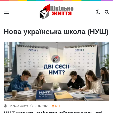
Меню
Switch
Ш
Нова українська школа (НУШ)
Шкільне життя
30.07.2026
611