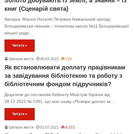
Золото добувають із землі, а знання – із
книг (Сценарій свята)
Авторка: Манюк Наталія Петрівна Навчальний заклад:
Білоцерківська гімназія – початкова школа №11 Білоцерківської
міської ради…
Читати »
Шкільне життя
06.04.2023
720
Як встановлювати доплату працівникам
за завідування бібліотекою та роботу з
бібліотечним фондом підручників?
Додатком до постанови Кабінету Міністрів України від
28.12.2021 № 1391, що має назву «Розміри доплат за…
Читати »
Шкільне життя
01.07.2021
6 371