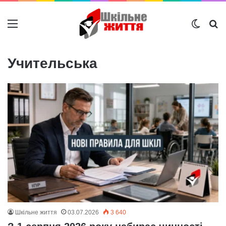
Меню
Switch
Ш
Учительська
Шкільне життя
03.07.2026
3 640