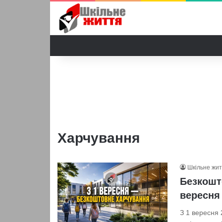
Харчування
Шкільне жи
Безкошт
вересня 
З 1 вересня 