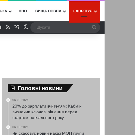
ЬКА
ЗНО
ВИЩА ОСВІТА
ЗДОРОВ’Я
ebook
YouTube
RSS
Випадкова стаття
Switch skin
Шукати
Головні новини
06.08.2026
20% до зарплати вчителям: Кабмін
визначив ключові рішення перед
стартом навчального року
06.08.2026
Чи скасовує новий наказ МОН групи