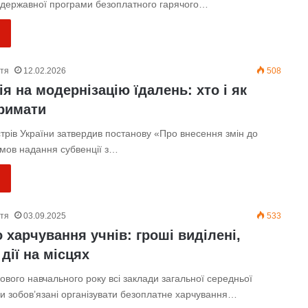
державної програми безоплатного гарячого…
ття
12.02.2026
508
я на модернізацію їдалень: хто і як
римати
стрів України затвердив постанову «Про внесення змін до
умов надання субвенції з…
ття
03.09.2025
533
 харчування учнів: гроші виділені,
 дії на місцях
ового навчального року всі заклади загальної середньої
ни зобов’язані організувати безоплатне харчування…