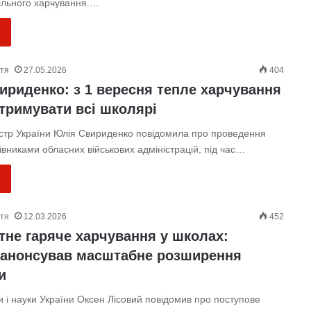
льного харчування.…
ття
27.05.2026
404
ириденко: з 1 вересня тепле харчування
тримувати всі школярі
істр України Юлія Свириденко повідомила про проведення
івниками обласних військових адміністрацій, під час…
ття
12.03.2026
452
тне гаряче харчування у школах:
 анонсував масштабне розширення
и
ти і науки України Оксен Лісовий повідомив про поступове