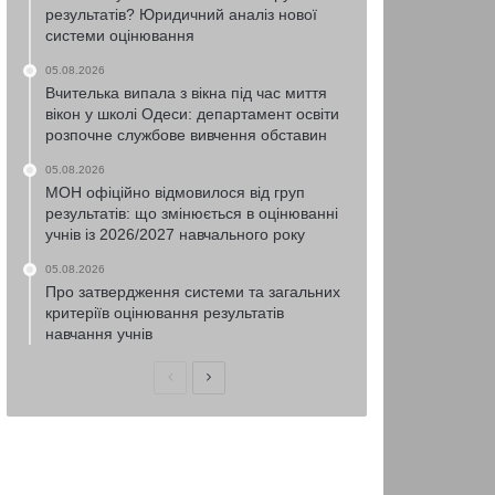
результатів? Юридичний аналіз нової
системи оцінювання
05.08.2026
Вчителька випала з вікна під час миття
вікон у школі Одеси: департамент освіти
розпочне службове вивчення обставин
05.08.2026
МОН офіційно відмовилося від груп
результатів: що змінюється в оцінюванні
учнів із 2026/2027 навчального року
05.08.2026
Про затвердження системи та загальних
критеріїв оцінювання результатів
навчання учнів
Попередня
Наступна
сторінка
сторінка