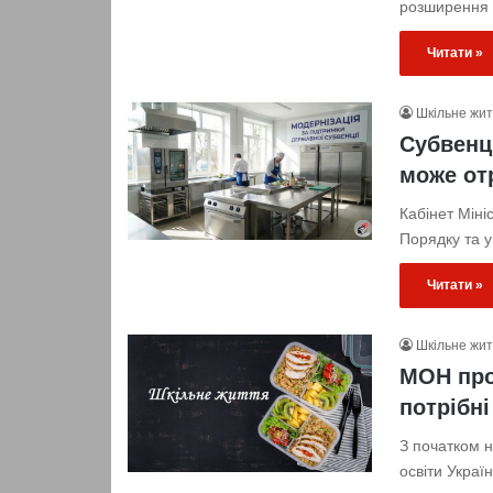
розширення 
Читати »
Шкільне жи
Субвенці
може от
Кабінет Міні
Порядку та 
Читати »
Шкільне жи
МОН про
потрібні
З початком н
освіти Украї