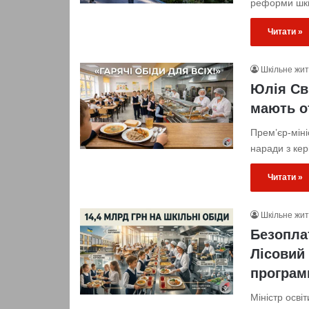
реформи шкі
Читати »
Шкільне жи
Юлія Св
мають о
Прем’єр-мін
наради з кер
Читати »
Шкільне жи
Безопла
Лісовий
програм
Міністр осві