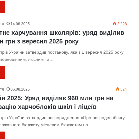
ття
14.08.2025
2 228
тне харчування школярів: уряд виділив
н грн з вересня 2025 року
стрів України затвердив постанову, яка з 1 вересня 2025 року
 повноцінним, якісним та…
ття
06.08.2025
524
я 2025: Уряд виділяє 960 млн грн на
ацію харчоблоків шкіл і ліцеїв
стрів України затвердив розпорядження «Про розподіл обсягу
 державного бюджету місцевим бюджетам на…