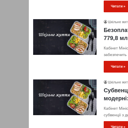
Читати »
Шкільне жи
Безопла
779,8 мл
Кабінет Міні
забезпечить
Читати »
Шкільне жи
Субвенці
модерніз
Кабінет Міні
субвенції з
Читати »