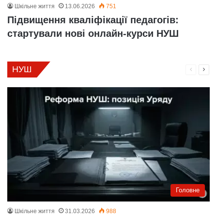
Шкільне життя
13.06.2026
751
Підвищення кваліфікації педагогів:
стартували нові онлайн-курси НУШ
НУШ
Поперед
Нас
сторінка
стор
Головне
Шкільне життя
31.03.2026
988