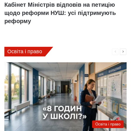
Кабінет Міністрів відповів на петицію
щодо реформи НУШ: усі підтримують
реформу
Освіта і право
Поперед
Нас
сторінка
стор
Освіта і право