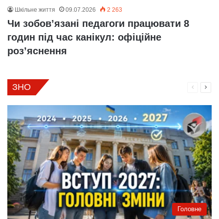
Шкільне життя
09.07.2026
2 263
Чи зобов’язані педагоги працювати 8
годин під час канікул: офіційне
роз’яснення
ЗНО
Поперед
Нас
сторінка
стор
Головне