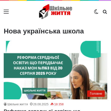
Меню
Switch
Ш
Нова українська школа
Головне
Шкільне життя
26.08.2025
18 358