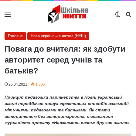
Меню
Switch
Ш
Головне
Нова українська школа (НУШ)
Повага до вчителя: як здобути
авторитет серед учнів та
батьків?
26.04.2021
1 805
Принцип педагогіки партнерства в Новій українській
школі передбачає пошук ефективних способів взаємодії
між учнями, педагогами та батьками. Як стати
авторитетом без авторитарності, дізнавалися
журналісти проєкту
«
Навчаємось разом: дружня школа
»
.