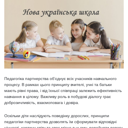
Педагогіка партнерства об’єднує всіх учасників навчального
процесу. В рамках цього принципу вчителі, учні та батьки
мають рівні права, і від їхньої співпраці залежить ефективність
навчання в цілому. Важливу роль в побудові діалогу грає
доброзичливість, взаємоповага і довіра.
Оскільки діти наслідують поведінку дорослих, принципи
педагогіки партнерства дозволять їм сформувати відповідні
цінності, картину світу та своє місце в ньому, перейняти повагу,