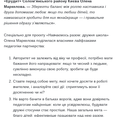
«
Ерудит
»
Солом’янського району Києва Олена
Маркелова.
—
Зберегти баланс між роллю наставника і
друга допомагає любов: якщо ти любиш дітей, то
намагаєшся зробити для них якнайкраще
—
і правильне
рішення одразу з’являється
»
.
Спеціально для проєкту «Навчаємось разом: дружня школа»
Олена Маркелова поділилася власними лайфхаками
педагогіки партнерства:
Авторитет не залежить від віку чи професії, потрібно мати
бажання його напрацювати: якщо ти чесний з людьми,
сумлінно виконуєш свою роботу, зробити це буде
нескладно.
Ставте перед собою мету, якої хочете досягти в роботі
вчителем, і аналізуйте свої дії: сприятимуть вони її
досягненню чи ні?
Не варто бачити в батьках ворогів, адже вони довіряють
педагогам найцінніше: коли це усвідомлюєш, будувати
дружні стосунки стає простіше. Наша загальна мета —
благо дітей: ефективніше працювати над нею разом.