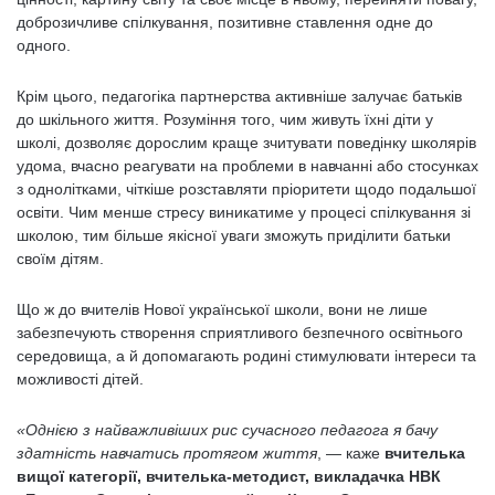
доброзичливе спілкування, позитивне ставлення одне до
одного.
Крім цього, педагогіка партнерства активніше залучає батьків
до шкільного життя. Розуміння того, чим живуть їхні діти у
школі, дозволяє дорослим краще зчитувати поведінку школярів
удома, вчасно реагувати на проблеми в навчанні або стосунках
з однолітками, чіткіше розставляти пріоритети щодо подальшої
освіти. Чим менше стресу виникатиме у процесі спілкування зі
школою, тим більше якісної уваги зможуть приділити батьки
своїм дітям.
Що ж до вчителів Нової української школи, вони не лише
забезпечують створення сприятливого безпечного освітнього
середовища, а й допомагають родині стимулювати інтереси та
можливості дітей.
«
Однією з найважливіших рис сучасного педагога я бачу
здатність навчатись протягом життя
, — каже
вчителька
вищої категорії, вчителька-методист, викладачка НВК