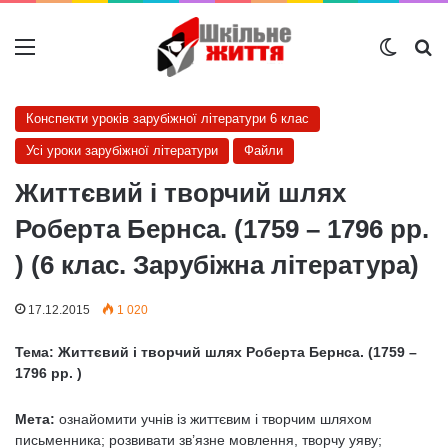
Меню
Switch
Ш
Конспекти уроків зарубіжної літератури 6 клас
Усі уроки зарубіжної літератури
Файли
Життєвий і творчий шлях
Роберта Бернса. (1759 – 1796 рр.
) (6 клас. Зарубіжна література)
17.12.2015
1 020
Тема: Життєвий і творчий шлях Роберта Бернса. (1759 –
1796 рр. )
Мета:
ознайомити учнів із життєвим і творчим шляхом
письменника; розвивати зв’язне мовлення, творчу уяву;