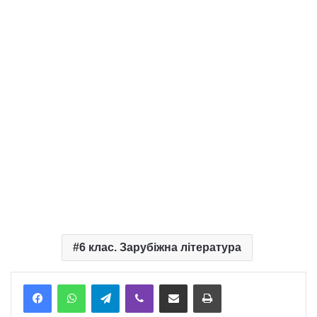
6 клас. Зарубіжна література
Telegram
Viber
Надіслати електронною поштою
Надрукувати