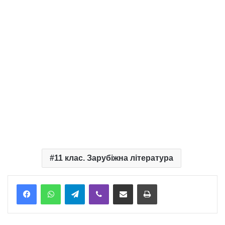
11 клас. Зарубіжна література
Telegram
Viber
Надіслати електронною поштою
Надрукувати