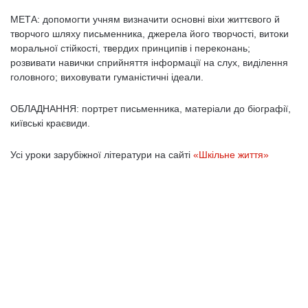
МЕТА: допомогти учням визначити основні віхи життєвого й
творчого шляху письменника, джерела його твор­чості, витоки
моральної стійкості, твердих прин­ципів і переконань;
розвивати навички сприйняття інформації на слух, виділення
головного; виховувати гуманістичні ідеали.
ОБЛАДНАННЯ: портрет письменника, матеріали до біографії,
київські краєвиди.
Усі уроки зарубіжної літератури на сайті
«Шкільне життя»