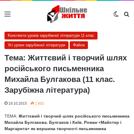
Меню
Switch
Ш
Конспекти уроків зарубіжної літератури 11 клас
Усі уроки зарубіжної літератури
Файли
Тема: Життєвий і творчий шлях
російського письменника
Михайла Булгакова (11 клас.
Зарубіжна література)
19.10.2015
1 601
ТЕМА:
Життєвий і творчий шлях російського письменника
Михайла Булгакова. Булгаков і Київ. Роман «Майстер і
Маргарита» як вершина творчості письменника