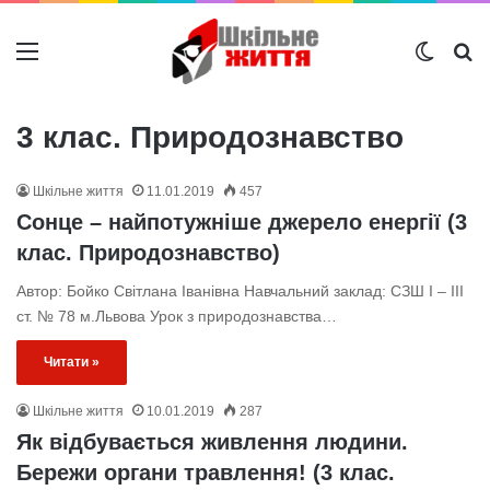
Меню
Switch
Ш
3 клас. Природознавство
Шкільне життя
11.01.2019
457
Cонце – найпотужніше джерело енергії (3
клас. Природознавство)
Автор: Бойко Світлана Іванівна Навчальний заклад: СЗШ I – III
ст. № 78 м.Львова Урок з природознавства…
Читати »
Шкільне життя
10.01.2019
287
Як відбувається живлення людини.
Бережи органи травлення! (3 клас.