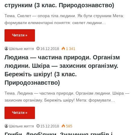
струнким (3 клас. Природознавство)
Тема. Скелет — опора тіла людини. Як бути струнким Мета:
формувати елементарні поняття: скелет людини…
Читати »
Шкільне життя
16.12.2018
1 341
Людина — частина природи. Організм
людини. Шкіра — захисник організму.
Бережіть шкіру! (3 клас.
Природознавство)
Тема. Людина — частина природи. Організм людини. Шкіра —
захисник організму. Бережіть шкіру! Мета: формувати…
Читати »
Шкільне життя
15.12.2018
585
Гриби. Дроб’янки. Значення грибів і