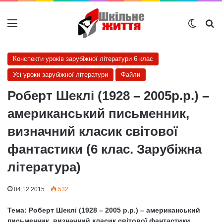
Меню
Switch
Ш
Конспекти уроків зарубіжної літератури 6 клас
Усі уроки зарубіжної літератури
Файли
Роберт Шеклі (1928 – 2005р.р.) –
американський письменник,
визначний класик світової
фантастики (6 клас. Зарубіжна
література)
04.12.2015
532
Тема: Роберт Шеклі (1928 – 2005 р.р.) – американський
письменник, визначний класик світової фантастики.