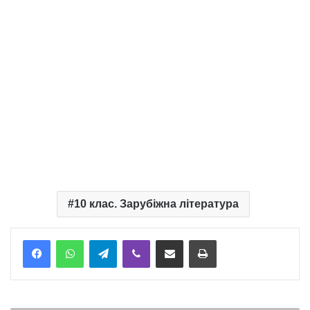
10 клас. Зарубіжна література
Telegram
Viber
Надіслати електронною поштою
Надрукувати