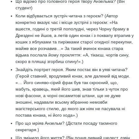
Що відомо про головного героя твору Анзельма? (Він
студент)
Коли відбувається зустріч читача з героєм? (Автор
конкретно вказує час і місце зустрічі з героєм: «На
вшестя, годині о третій пополудні, через Чорну браму в
Дрездені не йшов, а летів один юнак і з поквапу втрапив у
кошик з яблуками та пиріжками старої огидної перекупки,
майже все розчавив…» За такий вчинок юнака стара
відьма послала йому прокляття: «А, тікаєш, чортів сину,
скоро в пляшці згорбиш спину!».)
Знайдіть портрет героя. Яким постає він в уяві читача?
(Герой ставний, вродливий юнак, але далекий від моди.
«… Його синяво-сірий фрак був так скроєний, що,
мабуть, кравець, який його шив, знав тільки з чуток про
нові фасони, а чорні оксамитові штани, ще не дуже
зношені, надавали всьому вбранню немовби
магістерського стилю, до якого аж ніяк не пасувала ні
постава юнака, ні його хода».)
Про що мріяв Анзельм? (Дістати посаду таємного
секретаря.)
Що змінило його життя? (Він почув дивний шелест, дзвін