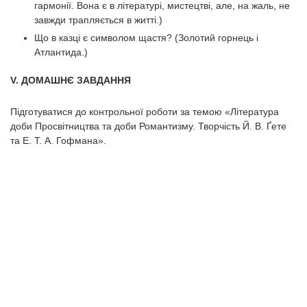
гармонії. Вона є в літературі, мистецтві, але, на жаль, не
завжди трапляється в житті.)
Що в казці є символом щастя? (Золотий горнець і
Атлантида.)
V. ДОМАШНЄ ЗАВДАННЯ
Підготуватися до контрольної роботи за темою «Література
доби Просвітництва та доби Романтизму. Творчість Й. В. Ґете
та Е. Т. А. Гофмана».