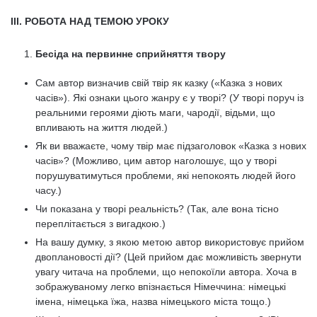
ІІІ. РОБОТА НАД ТЕМОЮ УРОКУ
Бесіда на первинне сприйняття твору
Сам автор визначив свій твір як казку («Казка з нових
часів»). Які ознаки цього жанру є у творі? (У творі поруч із
реальними героями діють маги, чародії, відьми, що
впливають на життя людей.)
Як ви вважаєте, чому твір має підзаголовок «Казка з нових
часів»? (Можливо, цим автор наголошує, що у творі
порушуватимуться проблеми, які непокоять людей його
часу.)
Чи показана у творі реальність? (Так, але вона тісно
переплітається з вигадкою.)
На вашу думку, з якою метою автор використовує прийом
двоплановості дії? (Цей прийом дає можливість звернути
увагу читача на проблеми, що непокоїли автора. Хоча в
зображуваному легко впізнається Німеччина: німецькі
імена, німецька їжа, назва німецького міста тощо.)