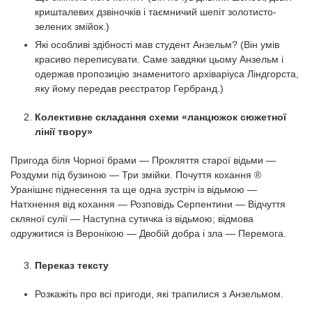
кришталевих дзвіночків і таємничий шепіт золотисто-
зелених змійок.)
Які особливі здібності мав студент Анзельм? (Він умів
красиво переписувати. Саме завдяки цьому Анзельм і
одержав пропозицію знаменитого архіваріуса Ліндгорста,
яку йому передав реєстратор Гербранд.)
Колективне складання схеми «ланцюжок сюжетної
лінії твору»
Пригода біля Чорної брами — Прокляття старої відьми —
Роздуми під бузиною — Три змійки. Почуття кохання ®
Уранішнє піднесення та ще одна зустріч із відьмою —
Натхнення від кохання — Розповідь Серпентини — Відчуття
скляної сулії — Наступна сутичка із відьмою; відмова
одружитися із Веронікою — Двобій добра і зла — Перемога.
Переказ тексту
Розкажіть про всі пригоди, які трапилися з Анзельмом.