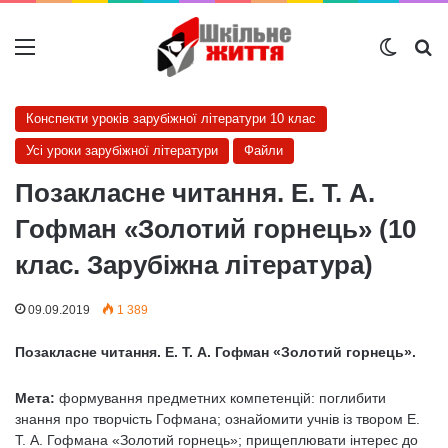
Меню
Switch
Ш
Конспекти уроків зарубіжної літератури 10 клас
Усі уроки зарубіжної літератури
Файли
Позакласне читання. Е. Т. А.
Гофман «Золотий горнець» (10
клас. Зарубіжна література)
09.09.2019
1 389
Позакласне читання. Е. Т. А. Гофман «Золотий горнець».
Мета:
формування предметних компетенцій: поглибити
знання про творчість Гофмана; ознайомити учнів із твором Е.
Т. А. Гофмана «Золотий горнець»; прищеплювати інтерес до