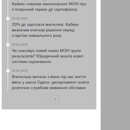
Кабмін схвалив законопроєкт МОН про
п’ятирічний термін дії сертифіката
06.08.2026
20% до зарплати вчителям: Кабмін
визначив ключові рішення перед
стартом навчального року
06.08.2026
Чи скасовує новий наказ МОН групи
результатів? Юридичний аналіз нової
системи оцінювання
05.08.2026
Вчителька випала з вікна під час миття
вікон у школі Одеси: департамент освіти
розпочне службове вивчення обставин
Попередня
Наступна
сторінка
сторінка