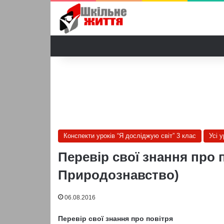
Конспекти уроків “Я досліджую світ” 3 клас
Усі 
Перевір свої знання про п
Природознавство)
06.08.2016
Перевір свої знання про повітря