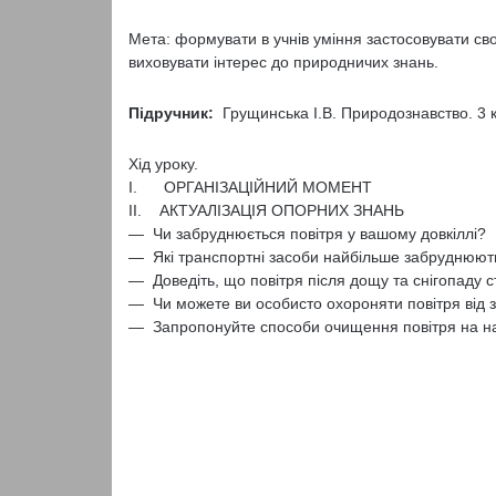
Мета: формувати в учнів уміння застосовувати свої
виховувати інтерес до природничих знань.
Підручник:
Грущинська I.В. Природознавство. 3 кл
Хід уроку.
I. ОРГАНІЗАЦІЙНИЙ МОМЕНТ
II. АКТУАЛІЗАЦІЯ ОПОРНИХ ЗНАНЬ
— Чи забруднюється повітря у вашому довкіллі?
— Які транспортні засоби найбільше забруднюють
— Доведіть, що повітря після дощу та снігопаду с
— Чи можете ви особисто охороняти повітря від 
— Запропонуйте способи очищення повітря на на