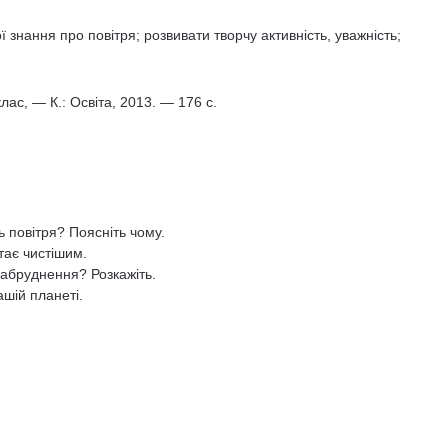
 знання про повітря; розвивати творчу активність, уважність;
ас, — К.: Освіта, 2013. — 176 с.
 повітря? Поясніть чому.
тає чистішим.
забруднення? Розкажіть.
шій планеті.