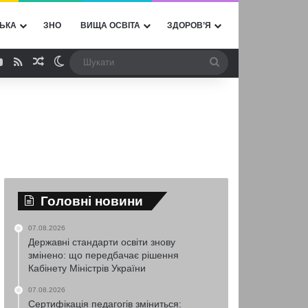
ЬКА
ЗНО
ВИЩА ОСВІТА
ЗДОРОВ’Я
ebook
YouTube
RSS
Випадкова стаття
Switch skin
Шукати
Головні новини
07.08.2026
Державні стандарти освіти знову
змінено: що передбачає рішення
Кабінету Міністрів України
07.08.2026
Сертифікація педагогів зміниться: