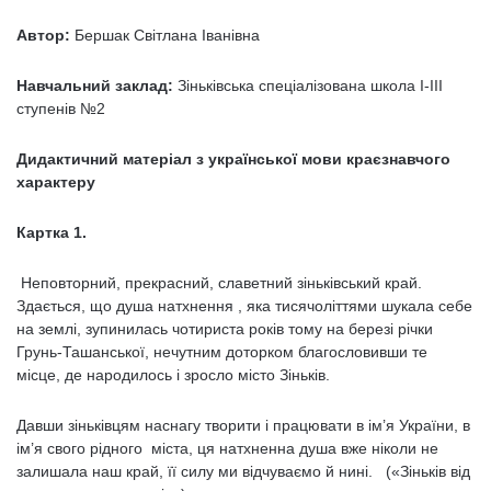
Автор:
Бершак Світлана Іванівна
Навчальний заклад:
Зіньківська спеціалізована школа І-ІІІ
ступенів №2
Дидактичний матеріал з української мови краєзнавчого
характеру
Картка 1.
Неповторний, прекрасний, славетний зіньківський край.
Здається, що душа натхнення , яка тисячоліттями шукала себе
на землі, зупинилась чотириста років тому на березі річки
Грунь-Ташанської, нечутним доторком благословивши те
місце, де народилось і зросло місто Зіньків.
Давши зіньківцям наснагу творити і працювати в ім’я України, в
ім’я свого рідного міста, ця натхненна душа вже ніколи не
залишала наш край, її силу ми відчуваємо й нині. («Зіньків від