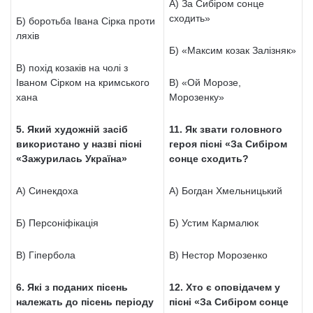
А) За Сибіром сонце
сходить»
Б) боротьба Івана Сірка проти
ляхів
Б) «Максим козак Залізняк»
В) похід козаків на чолі з
Іваном Сірком на кримського
В) «Ой Морозе,
хана
Морозенку»
5. Який художній засіб
11. Як звати головного
використано у назві пісні
героя пісні «За Сибіром
«Зажурилась Україна»
сонце сходить?
А) Синекдоха
А) Богдан Хмельницький
Б) Персоніфікація
Б) Устим Кармалюк
В) Гіпербола
В) Нестор Морозенко
6. Які з поданих пісень
12. Хто є оповідачем у
належать до пісень періоду
пісні «За Сибіром сонце