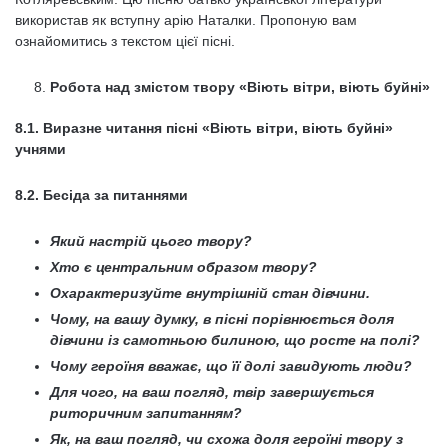
використав як вступну арію Наталки. Пропоную вам
ознайомитись з текстом цієї пісні.
Робота над змістом твору «Віють вітри, віють буйні»
8.1. Виразне читання пісні «Віють вітри, віють буйні»
учнями
8.2. Бесіда за питаннями
Який настрій цього твору?
Хто є центральним образом твору?
Охарактеризуйте внутрішній стан дівчини.
Чому, на вашу думку, в пісні порівнюється доля
дівчини із самотньою билиною, що росте на полі?
Чому героїня вважає, що її долі завидують люди?
Для чого, на ваш погляд, твір завершується
риторичним запитанням?
Як, на ваш погляд, чи схожа доля героїні твору з