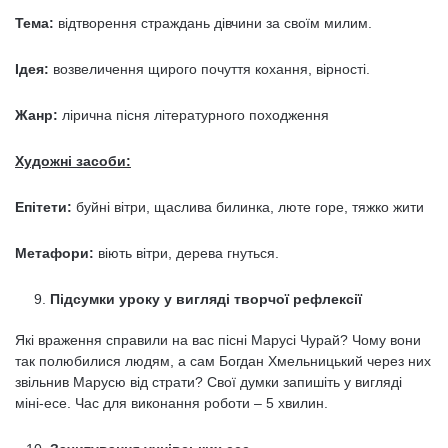
Тема:
відтворення страждань дівчини за своїм милим.
Ідея:
возвеличення щирого почуття кохання, вірності.
Жанр:
лірична пісня літературного походження
Художні засоби:
Епітети:
буйні вітри, щаслива билинка, люте горе, тяжко жити
Метафори:
віють вітри, дерева гнуться.
Підсумки уроку
у вигляд
і творчої рефлексії
Які враження справили на вас пісні Марусі Чурай? Чому вони
так полюбилися людям, а сам Богдан Хмельницький через них
звільнив Марусю від страти? Свої думки запишіть у вигляді
міні-есе. Час для виконання роботи – 5 хвилин.