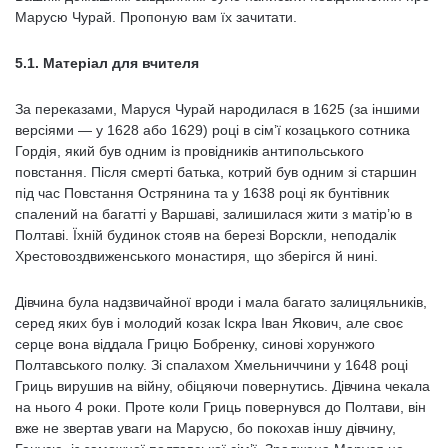
Марусю Чурай. Пропоную вам їх зачитати.
5.1. Матеріал для вчителя
За переказами, Маруся Чурай народилася в 1625 (за іншими
версіями — у 1628 або 1629) році в сім’ї козацького сотника
Гордія, який був одним із провідників антипольського
повстання. Після смерті батька, котрий був одним зі старшин
під час Повстання Острянина та у 1638 році як бунтівник
спалений на багатті у Варшаві, залишилася жити з матір’ю в
Полтаві. Їхній будинок стояв на березі Ворскли, неподалік
Хрестовоздвиженського монастиря, що зберігся й нині.
Дівчина була надзвичайної вроди і мала багато залицяльників,
серед яких був і молодий козак Іскра Іван Якович, але своє
серце вона віддала Грицю Бобренку, синові хорунжого
Полтавського полку. Зі спалахом Хмельниччини у 1648 році
Гриць вирушив на війну, обіцяючи повернутись. Дівчина чекала
на нього 4 роки. Проте коли Гриць повернувся до Полтави, він
вже не звертав уваги на Марусю, бо покохав іншу дівчину,