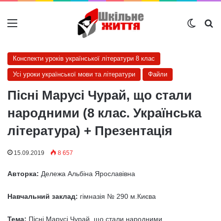
Меню
Switch
Ш
Конспекти уроків української літератури 8 клас
Усі уроки української мови та літератури
Файли
Пісні Марусі Чурай, що стали
народними (8 клас. Українська
література) + Презентація
15.09.2019
8 657
Авторка:
Дележа Альбіна Ярославівна
Навчальний заклад:
гімназія № 290 м.Києва
Тема:
Пісні Марусі Чурай, що стали народними