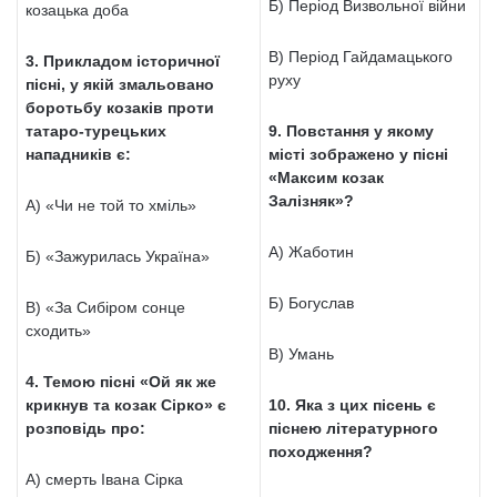
Б) Період Визвольної війни
козацька доба
В) Період Гайдамацького
3. Прикладом історичної
руху
пісні, у якій змальовано
боротьбу козаків проти
татаро-турецьких
9. Повстання у якому
нападників є:
місті зображено у пісні
«Максим козак
Залізняк»?
А) «Чи не той то хміль»
А) Жаботин
Б) «Зажурилась Україна»
Б) Богуслав
В) «За Сибіром сонце
сходить»
В) Умань
4. Темою пісні «Ой як же
крикнув та козак Сірко» є
10. Яка з цих пісень є
розповідь про:
піснею літературного
походження?
А) смерть Івана Сірка