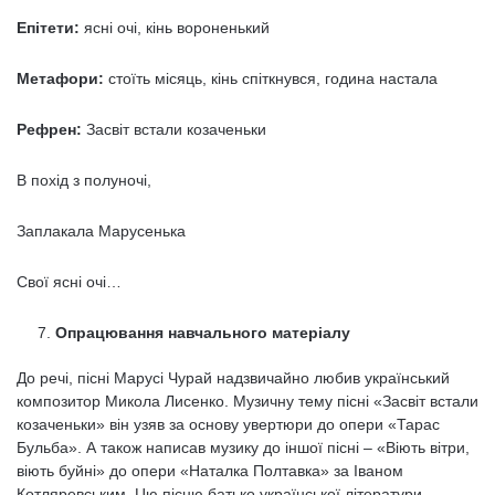
Епітети:
ясні очі, кінь вороненький
Метафори:
стоїть місяць, кінь спіткнувся, година настала
Рефрен
:
Засвіт встали козаченьки
В похід з полуночі,
Заплакала Марусенька
Свої ясні очі…
Опрацювання навчального матеріалу
До речі, пісні Марусі Чурай надзвичайно любив український
композитор Микола Лисенко. Музичну тему пісні «Засвіт встали
козаченьки» він узяв за основу увертюри до опери «Тарас
Бульба». А також написав музику до іншої пісні – «Віють вітри,
віють буйні» до опери «Наталка Полтавка» за Іваном
Котляревським. Цю пісню батько української літератури