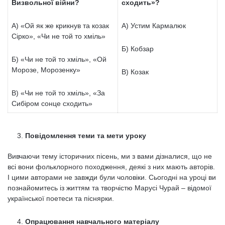
Визвольної війни?
сходить»?
А) «Ой як же крикнув та козак
А) Устим Кармалюк
Сірко», «Чи не той то хміль»
Б) Кобзар
Б) «Чи не той то хміль», «Ой
Морозе, Морозенку»
В) Козак
В) «Чи не той то хміль», «За
Сибіром сонце сходить»
Повідомлення теми та мети уроку
Вивчаючи тему історичних пісень, ми з вами дізналися, що не
всі вони фольклорного походження, деякі з них мають авторів.
І цими авторами не завжди були чоловіки. Сьогодні на уроці ви
познайомитесь із життям та творчістю Марусі Чурай – відомої
української поетеси та піснярки.
Опрацювання навчального матеріалу