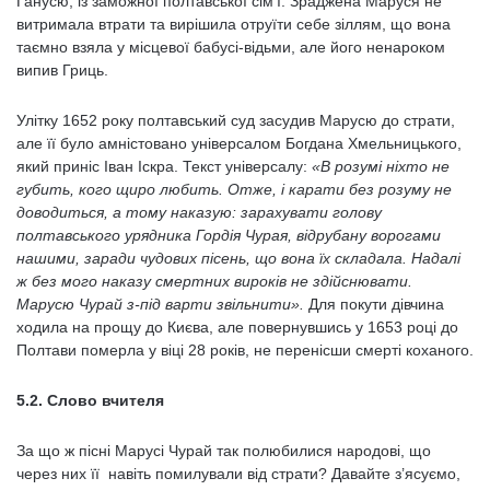
Ганусю, із заможної полтавської сім’ї. Зраджена Маруся не
витримала втрати та вирішила отруїти себе зіллям, що вона
таємно взяла у місцевої бабусі-відьми, але його ненароком
випив Гриць.
Улітку 1652 року полтавський суд засудив Марусю до страти,
але її було амністовано універсалом Богдана Хмельницького,
який приніс Іван Іскра. Текст універсалу:
«В розумі ніхто не
губить, кого щиро любить. Отже, і карати без розуму не
доводиться, а тому наказую: зарахувати голову
полтавського урядника Гордія Чурая, відрубану ворогами
нашими, заради чудових пісень, що вона їх складала. Надалі
ж без мого наказу смертних вироків не здійснювати.
Марусю Чурай з-під варти звільнити».
Для покути дівчина
ходила на прощу до Києва, але повернувшись у 1653 році до
Полтави померла у віці 28 років, не перенісши смерті коханого.
5.2. Слово вчителя
За що ж пісні Марусі Чурай так полюбилися народові, що
через них її навіть помилували від страти? Давайте з’ясуємо,