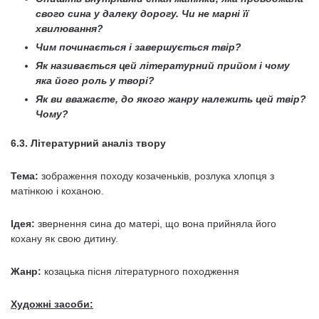
свого сина у далеку дорогу. Чи не марні її
хвилювання?
Чим починається і завершується твір?
Як називається цей літературний прийом і чому
яка його роль у творі?
Як ви вважаєте, до якого жанру належить цей твір?
Чому?
6.3. Літературний аналіз твору
Тема:
зображення походу козаченьків, розлука хлопця з
матінкою і коханою.
Ідея:
звернення сина до матері, що вона прийняла його
кохану як свою дитину.
Жанр:
козацька пісня літературного походження
Художні засоби: