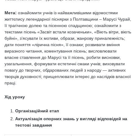
Мета:
ознайомити учнів із найважливішими відомостями
життєпису легендарної піснярки з Полтавщини – Марусі Чурай,
її трагічною долею та пісенною спадщиною; ознайомити з
текстами пісень «Засвіт встали козаченьки», «Віють вітри, віють
буйні», з’ясувати їх мотиви, образи, жанрову приналежність;
дати поняття «лірична пісня», її ознаки; розвивати вміння
виразного читання, коментування пісень; висловлювати
власне ставлення до Марусі та її пісень, робити висновки,
узагальнення, формувати естетичні смаки учнів; виховувати
повагу до творчих, обдарованих людей з народу — активних
творців духовності; прищеплювати інтерес до наслідків власної
праці.
Хід уроку
Організаційний етап
Актуалізація опорних знань у вигляді відповідей на
тестові завдання