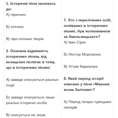
1. Історичні пісні належать
до:
А) ліричних
7. Хто з перелічених осіб,
оспіваних в історичних
Б) епічних
піснях, був полковником
за Хмельницького?
В) ліро-епічних творів
А) Іван Сірко
2. Основна відмінність
Б) Нестор Морозенко
історичних пісень від
козацьких полягає в тому,
В) Устим Кармалюк
що в історичних піснях:
8. Який період історії
А) завжди описуються реальні
описано у пісні «Максим
події
козак Залізняк»?
Б) завжди описуються лише
А) Період татаро-турецьких
реальні історичні особи
нападів
В) описується не лише