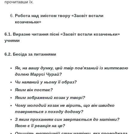
прочитавши їх.
Робота над змістом твору «Засвіт встали
козаченьки»
6.1. Виразне читання пісні «Засвіт встали козаченьки»
учнями
6.2. Бесіда за питаннями
Як, на вашу думку, цей твір пов’язаний із життєвою
долею Марусі Чурай?
Чи наявний у ньому її образ?
Яким він постає?
Яким зображений козак у творі?
Чому молодий козак не вірить, що він швидко
повернеться з походу додому?
З яким проханням син звертається до матінки?
Якою є її реакція на це?
Опишіть внутрішній стан матінки, яка проводжала