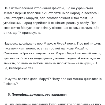
Не є встановленим історичним фактом, що на українській
землі в першій половині XVII століття жила народна поетеса і
«піснетворка» Маруся, але беззаперечним є той факт, що
український народ сприйняв її як цілком реальну особу. Про
своє життя Маруся розповіла у піснях, що їх сама склала, або
в тих, що їй приписують.
Наукових досліджень про Марусю Чурай нема. Про неї пишуть
письменники і поети, ось так про неї написав Михайло
Стельмах: «Три віки ходить пісня Марусі Чурай по нашій землі,
три віки любові вже подарувала дівчина людям. А попереду —
вічність, бо велика любов і велика творчість — невмирущі». І
це, безперечно так.
Чому так вражає доля Марусі? Чому про неї можна дізнатися із
її пісень?
Перевірка домашнього завдання
Вашим домашнім завданням було написати повідомлення про