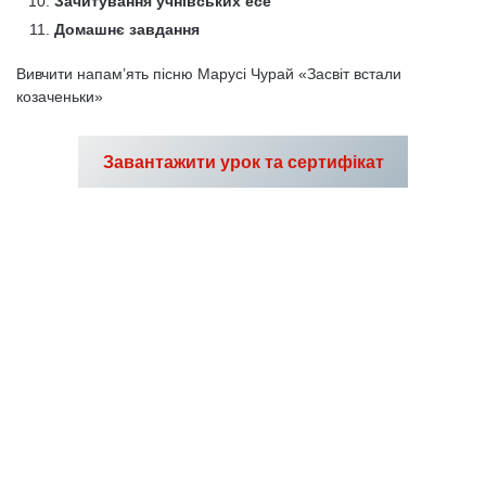
Зачитування учнівських есе
Домашнє завдання
Вивчити напам’ять пісню Марусі Чурай «Засвіт встали
козаченьки»
Завантажити урок та сертифікат