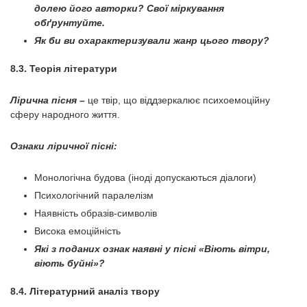
долею його авторки? Свої міркування
обґрунтуйте.
Як би ви охарактеризували жанр цього твору?
8.3. Теорія літератури
Лірична пісня
–
це твір, що віддзеркалює психоемоційну
сферу народного життя.
Ознаки ліричної пісні:
Монологічна будова (іноді допускаються діалоги)
Психологічний паралелізм
Наявність образів-символів
Висока емоційність
Які з поданих ознак наявні у пісні «Віють вітри,
віють буйні»?
8.4. Літературний аналіз твору