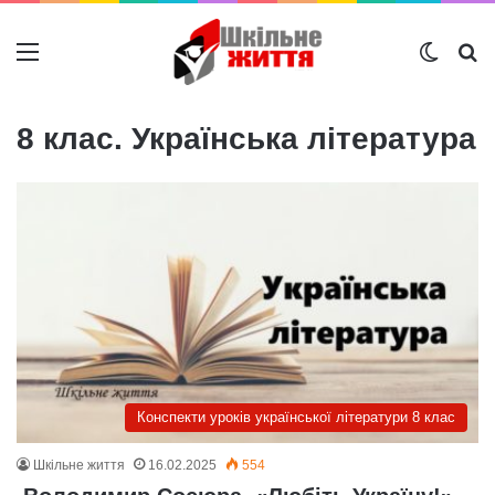
Меню
Switch
Ш
8 клас. Українська література
Конспекти уроків української літератури 8 клас
Шкільне життя
16.02.2025
554