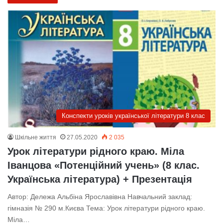
Конспекти уроків української літератури 8 клас
Шкільне життя
27.05.2020
2 035
Урок літератури рідного краю. Міла
Іванцова «Потенційний учень» (8 клас.
Українська література) + Презентація
Автор: Дележа Альбіна Ярославівна Навчальний заклад:
гімназія № 290 м.Києва Тема: Урок літератури рідного краю.
Міла…