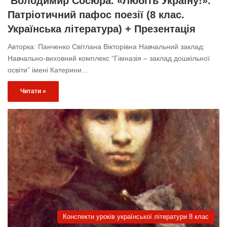
Володимир Сосюра. «Любіть Україну!».
Патріотичний пафос поезії (8 клас.
Українська література) + Презентація
Авторка: Панченко Світлана Вікторівна Навчальний заклад:
Навчально-виховний комплекс “Гімназія – заклад дошкільної
освіти” імені Катерини…
Читати »
Конспекти уроків української літератури 8 клас