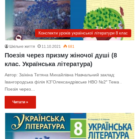
Конспекти уроків української літератури 8 клас
Шкільне життя
11.10.2021
681
Поезія через призму жіночої душі (8
клас. Українська література)
Автор: Заїкіна Тетяна Михайлівна Навчальний заклад:
Івангородська філія КЗ”Олександрівське НВО №2″ Тема .
Поезія через…
Читати »