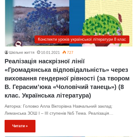
Конспекти уроків української літератури 8 клас
Шкільне життя
10.01.2021
727
Реалізація наскрізної лінії
«Громадянська відповідальність» через
виховання гендерної рівності (за твором
В. Герасим’юка «Чоловічий танець») (8
клас. Українська література)
Авторка: Головко Алла Вікторівна Навчальний заклад:
Лиманська ЗОШ І – ІІІ ступенів №5 Тема. Реалізація…
Читати »