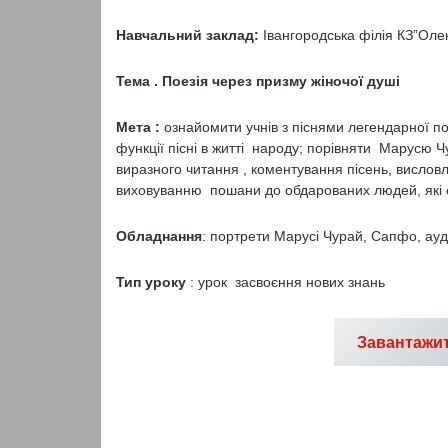
Навчальний заклад:
Івангородська філія КЗ”Ол
Тема . Поезія через призму жіночої душі
Мета :
ознайомити учнів з піснями легендарної по
функції пісні в житті народу; порівняти Марусю 
виразного читання , коментування пісень, вислов
виховуванню пошани до обдарованих людей, які є
Обладнання
: портрети Марусі Чурай, Сапфо, ауд
Тип уроку
: урок засвоєння нових знань
Завантажит