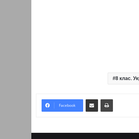
8 клас. У
Надіслати електронною поштою
Надрукувати
Facebook