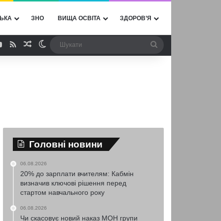
ЬКА
ЗНО
ВИЩА ОСВІТА
ЗДОРОВ’Я
ebook
YouTube
RSS
Випадкова стаття
Switch skin
Шукати
Головні новини
06.08.2026
20% до зарплати вчителям: Кабмін
визначив ключові рішення перед
стартом навчального року
06.08.2026
Чи скасовує новий наказ МОН групи