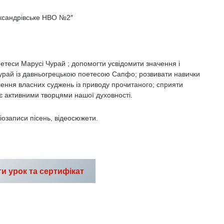
ександрівське НВО №2″
етеси Марусі Чурай ; допомогти усвідомити значення і
Чурай із давньогрецькою поетесою Сапфо; розвивати навички
лення власних суджень із приводу прочитаного; сприяти
 активними творцями нашої духовності.
іозаписи пісень, відеосюжети.
и урок та сертифікат