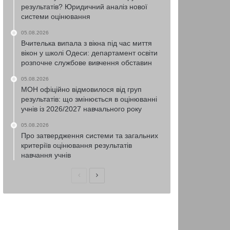
результатів? Юридичний аналіз нової
системи оцінювання
05.08.2026
Вчителька випала з вікна під час миття
вікон у школі Одеси: департамент освіти
розпочне службове вивчення обставин
05.08.2026
МОН офіційно відмовилося від груп
результатів: що змінюється в оцінюванні
учнів із 2026/2027 навчального року
05.08.2026
Про затвердження системи та загальних
критеріїв оцінювання результатів
навчання учнів
Попередня
Наступна
сторінка
сторінка