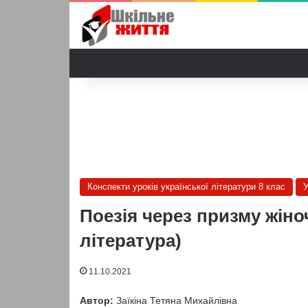
Конспекти уроків української літератури 8 клас
У
Поезія через призму жіноч
література)
11.10.2021
Автор:
Заїкіна Тетяна Михайлівна