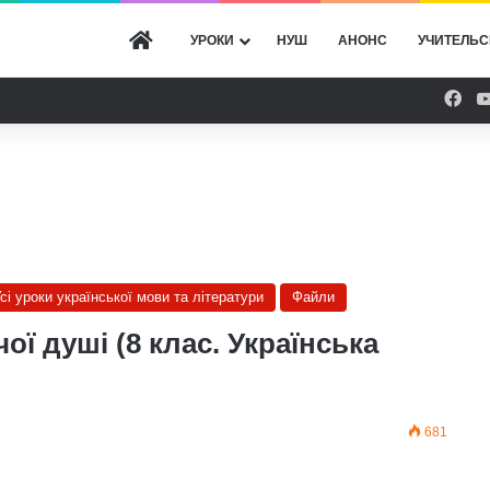
ГОЛОВНА
УРОКИ
НУШ
АНОНС
УЧИТЕЛЬС
Fac
сі уроки української мови та літератури
Файли
ої душі (8 клас. Українська
681