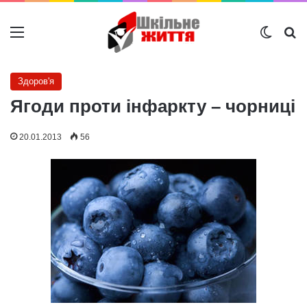
Меню
Switch
Ш
Здоров'я
Ягоди проти інфаркту – чорниці
20.01.2013
56