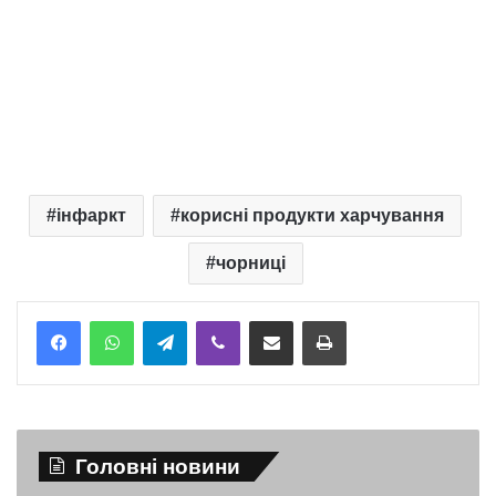
інфаркт
корисні продукти харчування
чорниці
Telegram
Viber
Надіслати електронною поштою
Надрукувати
Головні новини