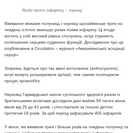
Ягоди проти інфаркту – чорниці
Вживання жінками полуниць і чорниці щонайменше тричі на
тиждень істотно зменшує ризик появи інфаркту. Ці ягоди
містять у собі високий рівень сполучень, котрі сприяють
поліпшенню серцево-судинних функцій. Дослідження про це
опубліковане в Circulation – журналі «Американської асоціації
серця».
Зокрема, йдеться про так звані антосіаніни (anthocyanins),
котрі можуть розширювати артерії, тим самим поліпшуючи
процес кровообігу.
Науковці Гарвардської школи суспільного здоров’я разом із
британськими колегами дослідили дані майже 94 тисячі жінок,
віком від 25 до 42 років, і спостерігали за їхньою дієтою
протягом 18 років. За цей період зафіксували 405 інфарктів.
У жінок, які вживали тричі і більше разів на тиждень полуниці та