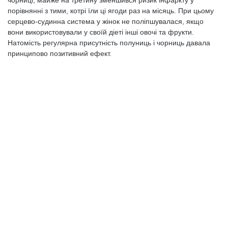
чорниці, майже на третину зменшився ризик інфаркту у
порівнянні з тими, котрі їли ці ягоди раз на місяць. При цьому
серцево-судинна система у жінок не поліпшувалася, якщо
вони використовували у своїй діеті інші овочі та фрукти.
Натомість регулярна присутність полуниць і чорниць давала
принципово позитивний ефект.