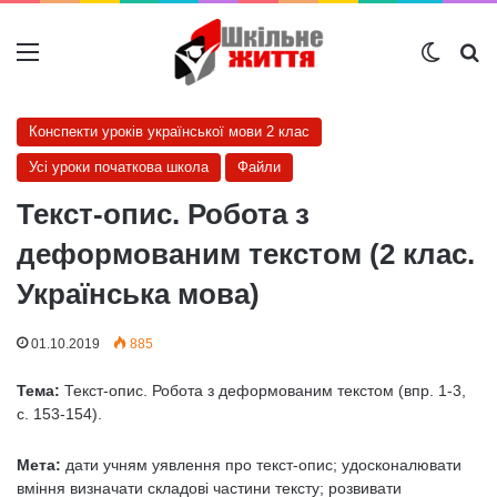
Меню
Switch
Ш
Конспекти уроків української мови 2 клас
Усі уроки початкова школа
Файли
Текст-опис. Робота з
деформованим текстом (2 клас.
Українська мова)
01.10.2019
885
Тема:
Текст-опис. Робота з деформованим текстом (впр. 1-3,
с. 153-154).
Мета:
дати учням уявлення про текст-опис; удосконалювати
вміння визначати складові частини тексту; розвивати