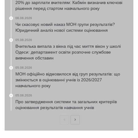
20% до зарплати вчителям: Кабмін визначив ключові
рішення перед стартом навчального року
06.08.2026
Чи скасовує новий наказ МОН групи результатів?
Юридичний аналіз нової системи оцінювання
05.08.2026
Вчителька випала з вікна під час миття вікон у школі
Одеси: департамент освіти розпочне службове
вивчення обставин
05.08.2026
МОН офіційно відмовилося від груп результатів: що
змінюється в оцінюванні учнів із 2026/2027
навчального року
05.08.2026
Про затвердження системи та загальних критеріїв
оцінювання результатів навчання учнів
Попередня
Наступна
сторінка
сторінка