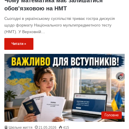
Чому математика має залишатися
обов’язковою на НМТ
Сьогодні в українському суспільстві триває гостра дискусія
щодо формату Національного мультипредметного тесту
(НМТ). У Верховній…
Читати »
Головне
Шкільне життя
21.05.2026
415