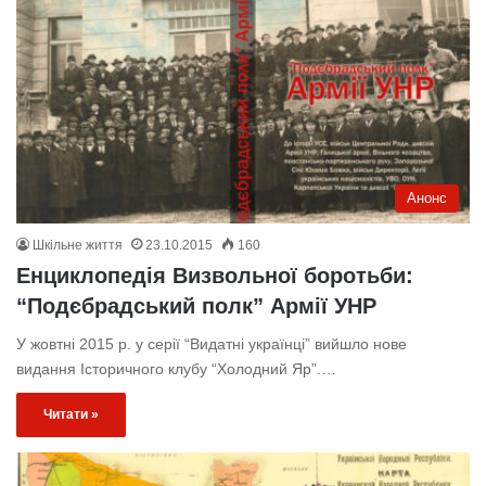
Анонс
Шкільне життя
23.10.2015
160
Енциклопедія Визвольної боротьби:
“Подєбрадський полк” Армії УНР
У жовтні 2015 р. у серії “Видатні українці” вийшло нове
видання Історичного клубу “Холодний Яр”.…
Читати »