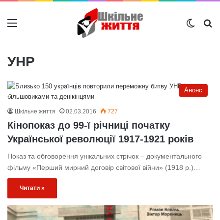
Меню
Switch
Ш
УНР
Анонс
Шкільне життя
02.03.2016
727
Кінопоказ до 99-ї річниці початку
Української революції 1917-1921 років
Показ та обговорення унікальних стрічок – документального
фільму «Перший мирний договір світової війни» (1918 р.)…
Читати »