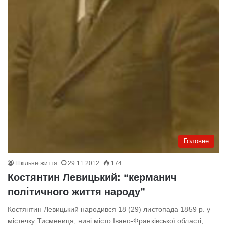
Головне
Шкільне життя
29.11.2012
174
Костянтин Левицький: “керманич
політичного життя народу”
Костянтин Левицький народився 18 (29) листопада 1859 р. у
містечку Тисмениця, нині місто Івано-Франківської області,…