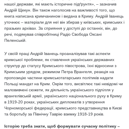
нашої держави, які мають історичне підґрунтя», – зазначив
Андрій Щекун. Він також наголосив на важливості того, що
книга написана кримчанином і видана в Криму. Андрій Іванець
уточнює – матеріали для неї він збирав у київських, кримських і
празьких архівах. За сприяння у доступі до останніх, він, до
речі, подякував співробітниці Радіо Свобода Оксані
Пеленській.
У своїй праці Андрій Іванець проаналізував такі аспекти
кримської проблеми, як ставлення українських державних
структур до статусу Кримського півострова, їхні відносини з
Кримським урядом, режимом Петра Врангеля, реакція на
пропозицію частини кримськотатарських політиків надати
Польщі мандат на Крим. Окрім того, висвітлює такі невідомі чи
маловивчені сюжети, як діяльність українського підпілля у
врангелівській армії, українського національного руху в Криму
в 1919-20 роках, українських дипломатів з утворення
Чорноморської федерації, кримського представництва в Києві
та боротьбу за Північну Таврію взимку 1918-19 років.
Історію треба знати, щоб формувати сучасну політику –