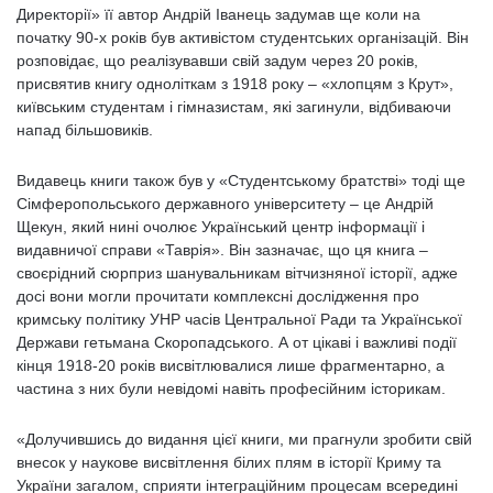
Директорії» її автор Андрій Іванець задумав ще коли на
початку 90-х років був активістом студентських організацій. Він
розповідає, що реалізувавши свій задум через 20 років,
присвятив книгу одноліткам з 1918 року – «хлопцям з Крут»,
київським студентам і гімназистам, які загинули, відбиваючи
напад більшовиків.
Видавець книги також був у «Студентському братстві» тоді ще
Сімферопольського державного університету – це Андрій
Щекун, який нині очолює Український центр інформації і
видавничої справи «Таврія». Він зазначає, що ця книга –
своєрідний сюрприз шанувальникам вітчизняної історії, адже
досі вони могли прочитати комплексні дослідження про
кримську політику УНР часів Центральної Ради та Української
Держави гетьмана Скоропадського. А от цікаві і важливі події
кінця 1918-20 років висвітлювалися лише фрагментарно, а
частина з них були невідомі навіть професійним історикам.
«Долучившись до видання цієї книги, ми прагнули зробити свій
внесок у наукове висвітлення білих плям в історії Криму та
України загалом, сприяти інтеграційним процесам всередині