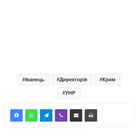
Іванець
Директорія
Крим
УНР
Telegram
Viber
Надіслати електронною поштою
Надрукувати