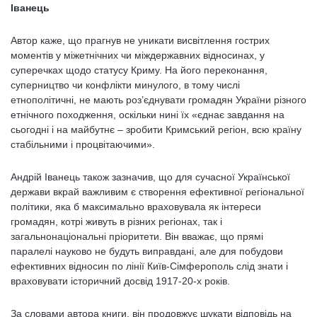
Іванець
Автор каже, що прагнув не уникати висвітлення гострих
моментів у міжетнічних чи міждержавних відносинах, у
суперечках щодо статусу Криму. На його переконання,
суперництво чи конфлікти минулого, в тому числі
етнополітичні, не мають роз’єднувати громадян України різного
етнічного походження, оскільки нині їх «єднає завдання на
сьогодні і на майбутнє – зробити Кримський регіон, всю країну
стабільними і процвітаючими».
Андрій Іванець також зазначив, що для сучасної Української
держави вкрай важливим є створення ефективної регіональної
політики, яка б максимально враховувала як інтереси
громадян, котрі живуть в різних регіонах, так і
загальнонаціональні пріоритети. Він вважає, що прямі
паралелі науково не будуть виправдані, але для побудови
ефективних відносин по лінії Київ-Сімферополь слід знати і
враховувати історичний досвід 1917-20-х років.
За словами автора книги, він продовжує шукати відповідь на