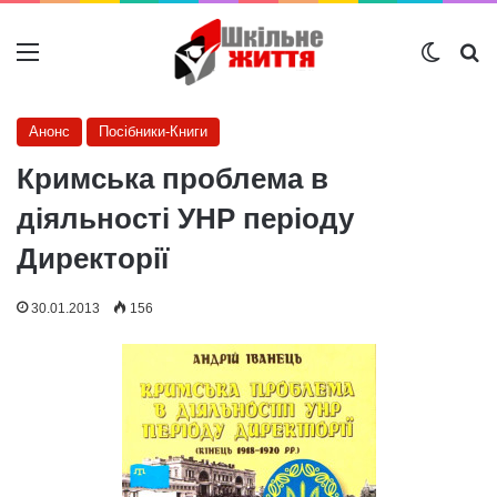
Меню
Switch
Ш
Анонс
Посібники-Книги
Кримська проблема в
діяльності УНР періоду
Директорії
30.01.2013
156