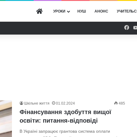
ГОЛОВНА
УРОКИ
НУШ
АНОНС
УЧИТЕЛЬС
Fac
Шкільне життя
01.02.2024
485
Фінансування здобуття вищої
освіти: питання-відповіді
В Україні запрацює грантова система оплати