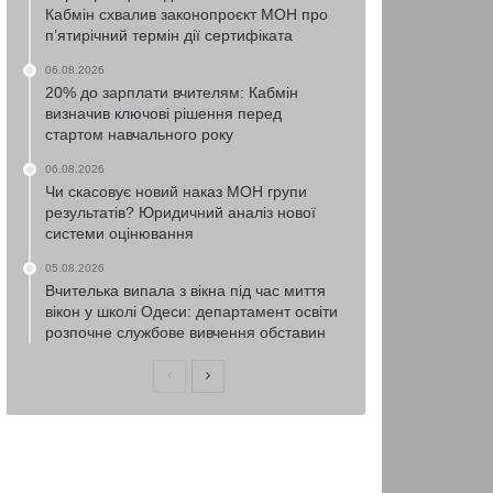
Кабмін схвалив законопроєкт МОН про
п’ятирічний термін дії сертифіката
06.08.2026
20% до зарплати вчителям: Кабмін
визначив ключові рішення перед
стартом навчального року
06.08.2026
Чи скасовує новий наказ МОН групи
результатів? Юридичний аналіз нової
системи оцінювання
05.08.2026
Вчителька випала з вікна під час миття
вікон у школі Одеси: департамент освіти
розпочне службове вивчення обставин
Попередня
Наступна
сторінка
сторінка