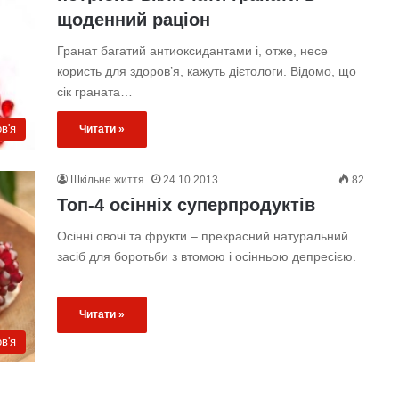
щоденний раціон
Гранат багатий антиоксидантами і, отже, несе
користь для здоров’я, кажуть дієтологи. Відомо, що
сік граната…
в'я
Читати »
Шкільне життя
24.10.2013
82
Топ-4 осінніх суперпродуктів
Осінні овочі та фрукти – прекрасний натуральний
засіб для боротьби з втомою і осінньою депресією.
…
Читати »
в'я