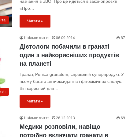
навчання в ЗВО. Про це йдеться в законопроєкті
«Про…
іта
Читати »
Шкільне життя
06.09.2014
87
Дієтологи побачили в гранаті
один з найкорисніших продуктів
на планеті
Гранат, Punica granatum, справжній суперпродукт. У
ньому багато антиоксидантів і фітохімічних сполук.
Він корисний для…
в'я
Читати »
Шкільне життя
26.12.2013
69
Медики розповіли, навіщо
потрібно включати гранати в