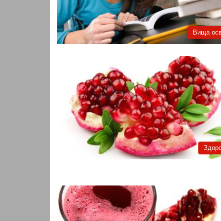
Вища осв
Здоро