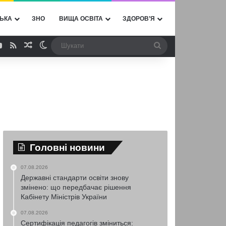
ЬКА
ЗНО
ВИЩА ОСВІТА
ЗДОРОВ’Я
ebook
YouTube
RSS
Випадкова стаття
Switch skin
Шукати
Головні новини
07.08.2026
Державні стандарти освіти знову
змінено: що передбачає рішення
Кабінету Міністрів України
07.08.2026
Сертифікація педагогів зміниться: