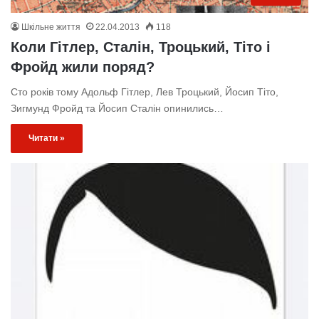
Шкільне життя
22.04.2013
118
Коли Гітлер, Сталін, Троцький, Тіто і
Фройд жили поряд?
Сто років тому Адольф Гітлер, Лев Троцький, Йосип Тіто,
Зигмунд Фройд та Йосип Сталін опинились…
Читати »