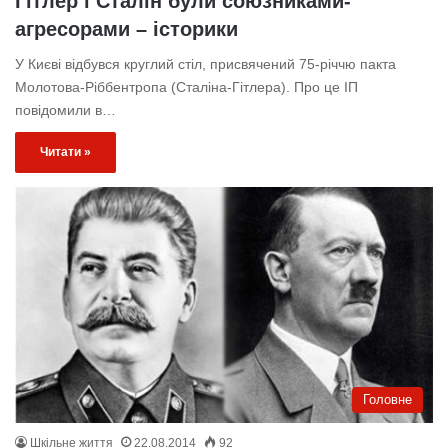
Гітлер і Сталін були союзниками-
агресорами – історики
У Києві відбувся круглий стіл, присвячений 75-річчю пакта
Молотова-Ріббентропа (Сталіна-Гітлера). Про це ІП
повідомили в…
Читати »
Головне
Шкільне життя
22.08.2014
92