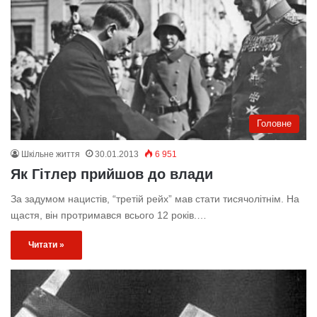
Головне
Шкільне життя
30.01.2013
6 951
Як Гітлер прийшов до влади
За задумом нацистів, “третій рейх” мав стати тисячолітнім. На
щастя, він протримався всього 12 років.…
Читати »