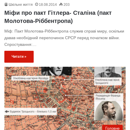
Шкільне життя
18.08.2014
203
Міфи про пакт Гітлера- Сталіна (пакт
Молотова-Ріббентропа)
Міф: Пакт Молотова-Ріббентропа служив справі миру, оскільки
давав необхідний перепочинок СРСР перед початком війни.
Спростування:…
Читати »
Головне