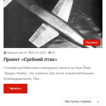
Головне
Шкільне життя
04.01.2013
91
Проект «Срібний птах»
Гітлерівська Німеччина планувала скинути на Нью-Йорк
“брудну бомбу”, яку повинен був нести низькоорбітальних
бомбардувальник. Про…
Читати »
Наступна сторінка