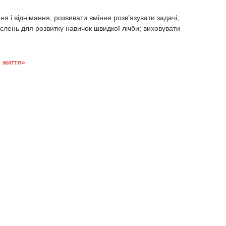
я і віднімання; розвивати вміння розв’язувати задачі;
лень для розвитку навичок швидкої лічби; виховувати
 життя»