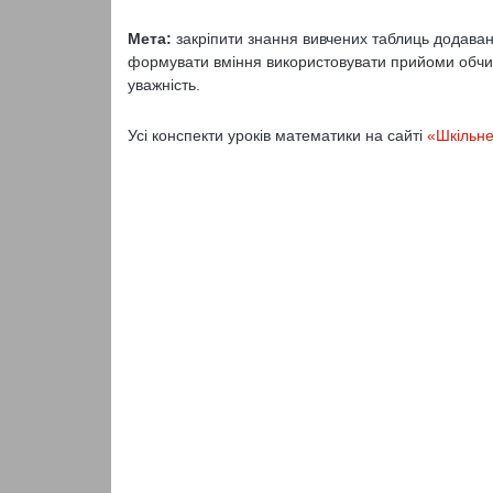
Мета:
закріпити знання вивчених таблиць додаванн
формувати вміння використовувати прийоми обчис
уважність.
Усі конспекти уроків математики на сайті
«Шкільне