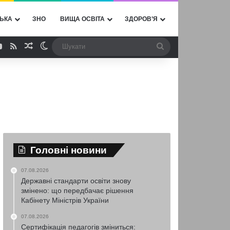
ЬКА
ЗНО
ВИЩА ОСВІТА
ЗДОРОВ’Я
ebook
YouTube
RSS
Випадкова стаття
Switch skin
Шукати
Головні новини
07.08.2026
Державні стандарти освіти знову
змінено: що передбачає рішення
Кабінету Міністрів України
07.08.2026
Сертифікація педагогів зміниться: