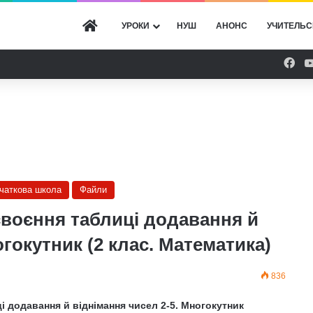
ГОЛОВНА
УРОКИ
НУШ
АНОНС
УЧИТЕЛЬС
Fac
очаткова школа
Файли
своєння таблиці додавання й
огокутник (2 клас. Математика)
836
і додавання й віднімання чисел 2-5. Многокутник