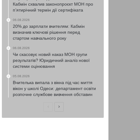
Кабмін схвалив законопроєкт МОН про
п’ятирічний термін дії сертифіката
06.08.2026
20% до зарплати вчителям: Кабмін
визначив ключові рішення перед
стартом навчального року
06.08.2026
Чи скасовує новий наказ МОН групи
результатів? Юридичний аналіз нової
системи оцінювання
05.08.2026
Вчителька випала з вікна під час миття
вікон у школі Одеси: департамент освіти
розпочне службове вивчення обставин
Попередня
Наступна
сторінка
сторінка