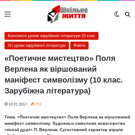
Меню
Switch
Ш
Конспекти уроків зарубіжної літератури 10 клас
Усі уроки зарубіжної літератури
Файли
«Поетичне мистецтво» Поля
Верлена як віршований
маніфест символізму (10 клас.
Зарубіжна література)
10.01.2017
753
Тема. «Поетичне мистецтво» Поля Верлена як віршований
маніфест символізму. Художньо-смислове новаторство
«поезії душі» П. Верлена. Сугестивний характер віршів