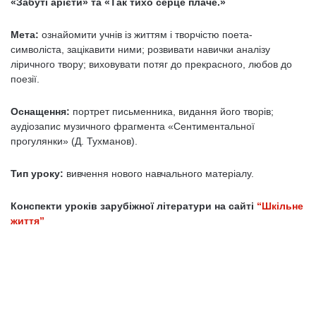
«Забуті арієти» та «Так тихо серце плаче.»
Мета:
ознайомити учнів із життям і творчістю поета-
символіста, зацікавити ними; розвивати навички аналізу
ліричного твору; виховувати потяг до прекрасного, любов до
поезії.
Оснащення:
портрет письменника, видання його творів;
аудіозапис музичного фрагмента «Сентиментальної
прогулянки» (Д. Тухманов).
Тип уроку:
вивчення нового навчального матеріалу.
Конспекти уроків зарубіжної літератури на сайті
“Шкільне
життя”