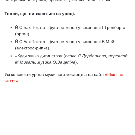
Твори, що вивчаються на уроці:
Й.С.Бах Токата і фуга ре-мінор у виконанні Г.Гродберга
(орган)
Й.С.Бах Токата і фуга ре-мінор у виконанні В.Мей
(електроскрипка).
«Куди зника дитинство» (
слова Л.Дербеньова, переклад
М.Мигаль, музика О.Зацепіна
).
Усі конспекти уроків музичного мистецтва на сайті
«Шкільне
життя»