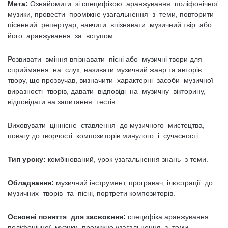
Мета:
Ознайомити зі специфікою аранжування поліфонічної
музики, провести проміжне узагальнення з теми, повторити
пісенний репертуар, навчити впізнавати музичний твір або
його аранжування за вступом.
Розвивати вміння впізнавати пісні або музичні твори для
сприймання на слух, називати музичний жанр та авторів
твору, що прозвучав, визначити характерні засоби музичної
виразності творів, давати відповіді на музичну вікторину,
відповідати на запитання тестів.
Виховувати ціннісне ставлення до музичного мистецтва,
повагу до творчості композиторів минулого і сучасності.
Тип уроку:
комбінований, урок узагальнення знань з теми.
Обладнання:
музичний інструмент, програвач, ілюстрації до
музичних творів та пісні, портрети композиторів.
Основні поняття для засвоєння:
специфіка аранжування
поліфонічної музики, проміжне узагальнення з теми.