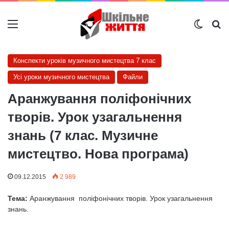
Меню
Switch
Ш
Конспекти уроків музичного мистецтва 7 клас
Усі уроки музичного мистецтва
Файли
Аранжування поліфонічних
творів. Урок узагальнення
знань (7 клас. Музичне
мистецтво. Нова програма)
09.12.2015
2 989
Тема:
Аранжування поліфонічних творів. Урок узагальнення
знань.