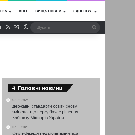
ЬКА
ЗНО
ВИЩА ОСВІТА
ЗДОРОВ’Я
ebook
YouTube
RSS
Випадкова стаття
Switch skin
Шукати
Головні новини
07.08.2026
Державні стандарти освіти знову
змінено: що передбачає рішення
Кабінету Міністрів України
07.08.2026
Сертифікація педагогів зміниться: