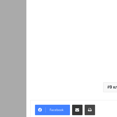
9 к
Надіслати електронною поштою
Надрукувати
Facebook