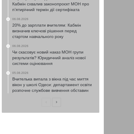
Кабмін схвалив законопроєкт МОН про
п’ятирічний термін дії сертифіката
06.08.2026
20% до зарплати вчителям: Кабмін
визначив ключові рішення перед
стартом навчального року
06.08.2026
Чи скасовує новий наказ МОН групи
результатів? Юридичний аналіз нової
системи оцінювання
05.08.2026
Вчителька випала з вікна під час миття
вікон у школі Одеси: департамент освіти
розпочне службове вивчення обставин
Попередня
Наступна
сторінка
сторінка