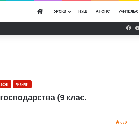
ГОЛОВНА
УРОКИ
НУШ
АНОНС
УЧИТЕЛЬС
Fac
рафії
Файли
господарства (9 клас.
629