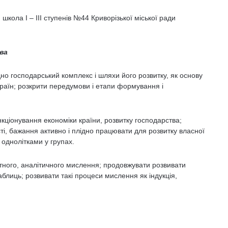
 школа І – ІІІ ступенів №44 Криворізької міської ради
ва
о господарський комплекс і шляхи його розвитку, як основу
країн; розкрити передумови і етапи формування і
кціонування економіки країни, розвитку господарства;
ті, бажання активно і плідно працювати для розвитку власної
 однолітками у групах.
ктного, аналітичного мислення; продовжувати розвивати
блиць; розвивати такі процеси мислення як індукція,