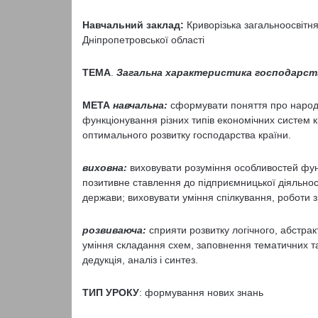
Навчальний заклад:
Криворізька загальноосвітня
Дніпропетровської області
ТЕМА
.
Загальна характеристика господарст
МЕТА
навчальна
:
сформувати поняття про народн
функціонування різних типів економічних систем 
оптимального розвитку господарства країни.
виховна:
виховувати розуміння особливостей фун
позитивне ставлення до підприємницької діяльнос
держави; виховувати уміння спілкування, роботи з
розвиваюча:
сприяти розвитку логічного, абстра
уміння складання схем, заповнення тематичних та
дедукція, аналіз і синтез.
ТИП УРОКУ
: формування нових знань