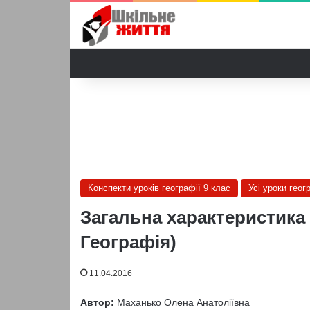
Конспекти уроків географії 9 клас
Усі уроки геог
Загальна характеристика 
Географія)
11.04.2016
Автор:
Маханько Олена Анатоліївна