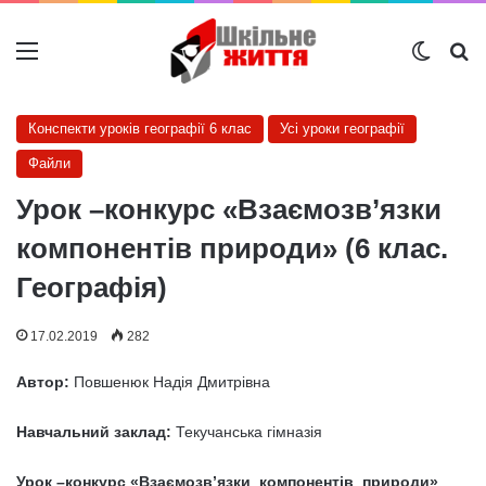
Меню
Switch
Ш
Конспекти уроків географії 6 клас
Усі уроки географії
Файли
Урок –конкурс «Взаємозв’язки
компонентів природи» (6 клас.
Географія)
17.02.2019
282
Автор:
Повшенюк Надія Дмитрівна
Навчальний заклад:
Текучанська гімназія
Урок –конкурс «Взаємозв’язки компонентів природи»