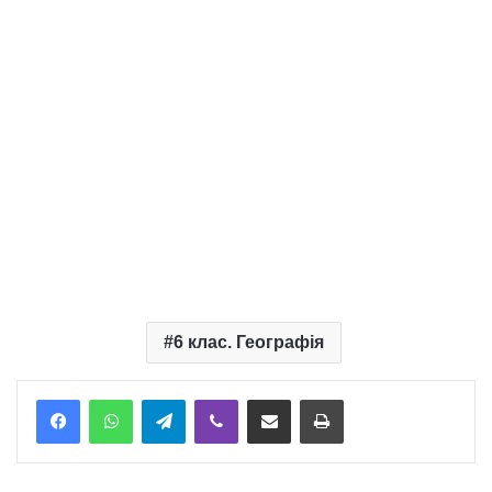
6 клас. Географія
Telegram
Viber
Надіслати електронною поштою
Надрукувати