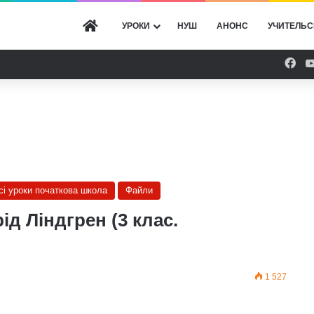
ГОЛОВНА
УРОКИ
НУШ
АНОНС
УЧИТЕЛЬС
Fac
сі уроки початкова школа
Файли
ід Ліндгрен (3 клас.
1 527