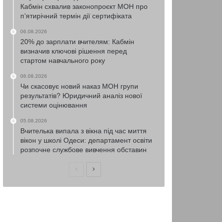
Кабмін схвалив законопроєкт МОН про
п’ятирічний термін дії сертифіката
06.08.2026
20% до зарплати вчителям: Кабмін
визначив ключові рішення перед
стартом навчального року
06.08.2026
Чи скасовує новий наказ МОН групи
результатів? Юридичний аналіз нової
системи оцінювання
05.08.2026
Вчителька випала з вікна під час миття
вікон у школі Одеси: департамент освіти
розпочне службове вивчення обставин
Попередня
Наступна
сторінка
сторінка