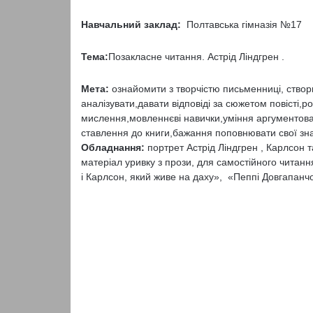
Навчальний заклад:
Полтавська гімназія №17
Тема:
Позакласне читання. Астрід Ліндгрен .
Мета:
ознайомити з творчістю письменниці, створит
аналізувати,давати відповіді за сюжетом повісті,р
мислення,мовленнєві навички,уміння аргументов
ставлення до книги,бажання поповнювати свої зн
Обладнання:
портрет Астрід Ліндгрен , Карлсон 
матеріал уривку з прози, для самостійного читанн
і Карлсон, який живе на даху», «Пеппі Довгапанчо