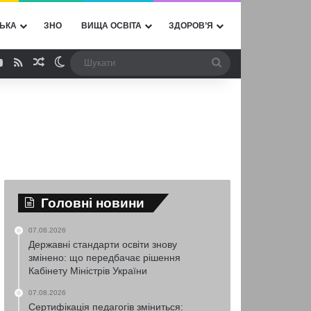
ЬКА
ЗНО
ВИЩА ОСВІТА
ЗДОРОВ’Я
ebook
YouTube
RSS
Випадкова стаття
Switch skin
Шукати
Головні новини
07.08.2026
Державні стандарти освіти знову
змінено: що передбачає рішення
Кабінету Міністрів України
07.08.2026
Сертифікація педагогів зміниться: