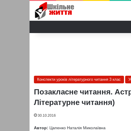
Конспекти уроків літературного читання 3 клас
У
Позакласне читання. Астр
Літературне читання)
30.10.2016
Автор:
Цапенко Наталія Миколаївна