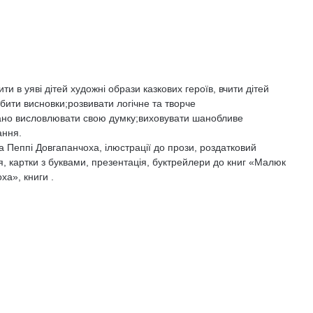
и в уяві дітей художні образи казкових героїв, вчити дітей
обити висновки;розвивати логічне та творче
ано висловлювати свою думку;виховувати шанобливе
ання.
та Пеппі Довгапанчоха, ілюстрації до прози, роздатковий
я, картки з буквами, презентація, буктрейлери до книг «Малюк
ха», книги .