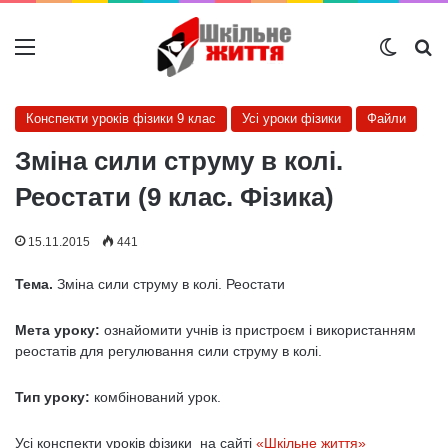
Меню
Switch
Ш
Конспекти уроків фізики 9 клас
Усі уроки фізики
Файли
Зміна сили струму в колі.
Реостати (9 клас. Фізика)
15.11.2015
441
Т
ема.
Зміна сили струму в колі. Реостати
Мета уроку:
ознайомити учнів із пристроєм і використанням
реоста­тів для регулювання сили струму в колі.
Тип уроку:
комбінований урок.
Усі конспекти уроків фізики на сайті
«Шкільне життя»