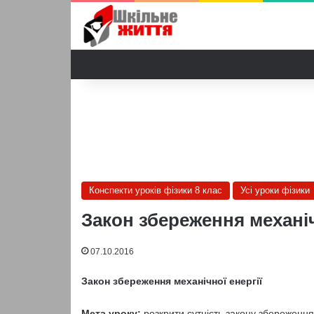
Конспекти уроків фізики 8 клас
Усі уроки фізики
Закон збереження механічн
07.10.2016
Закон збереження механічної енергії
Мета уроку:
розкрити сутність закону збереження