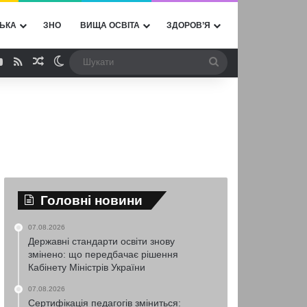
ЬКА
ЗНО
ВИЩА ОСВІТА
ЗДОРОВ’Я
ebook
YouTube
RSS
Випадкова стаття
Switch skin
Шукати
Головні новини
07.08.2026
Державні стандарти освіти знову
змінено: що передбачає рішення
Кабінету Міністрів України
07.08.2026
Сертифікація педагогів зміниться: