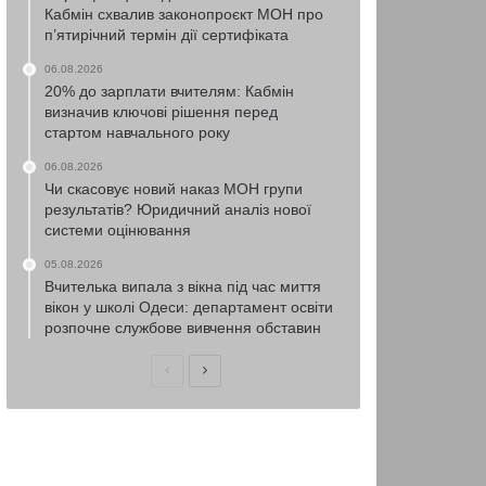
Кабмін схвалив законопроєкт МОН про
п’ятирічний термін дії сертифіката
06.08.2026
20% до зарплати вчителям: Кабмін
визначив ключові рішення перед
стартом навчального року
06.08.2026
Чи скасовує новий наказ МОН групи
результатів? Юридичний аналіз нової
системи оцінювання
05.08.2026
Вчителька випала з вікна під час миття
вікон у школі Одеси: департамент освіти
розпочне службове вивчення обставин
Попередня
Наступна
сторінка
сторінка