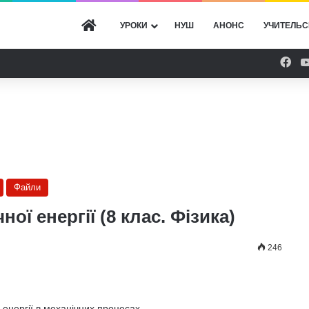
ГОЛОВНА
УРОКИ
НУШ
АНОНС
УЧИТЕЛЬС
Fac
Файли
ої енергії (8 клас. Фізика)
246
 енергії в механічних процесах.