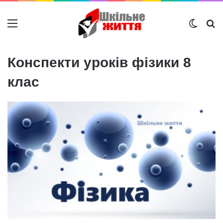
Меню
Switch
Ш
Конспекти уроків фізики 8
клас