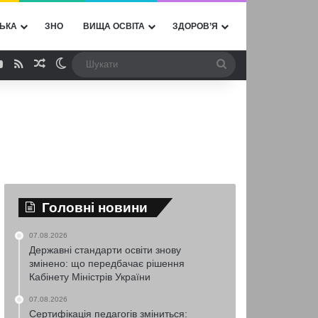
ЬКА
ЗНО
ВИЩА ОСВІТА
ЗДОРОВ’Я
ebook
YouTube
RSS
Випадкова стаття
Switch skin
Шукати
Головні новини
07.08.2026
Державні стандарти освіти знову
змінено: що передбачає рішення
Кабінету Міністрів України
07.08.2026
Сертифікація педагогів зміниться: