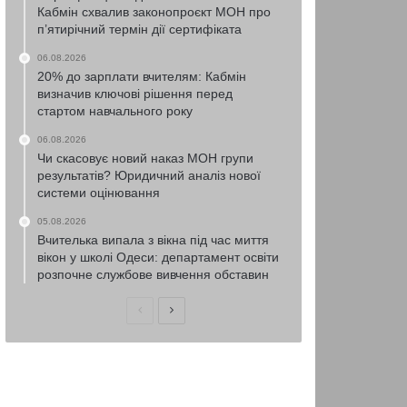
Кабмін схвалив законопроєкт МОН про
п’ятирічний термін дії сертифіката
06.08.2026
20% до зарплати вчителям: Кабмін
визначив ключові рішення перед
стартом навчального року
06.08.2026
Чи скасовує новий наказ МОН групи
результатів? Юридичний аналіз нової
системи оцінювання
05.08.2026
Вчителька випала з вікна під час миття
вікон у школі Одеси: департамент освіти
розпочне службове вивчення обставин
Попередня
Наступна
сторінка
сторінка