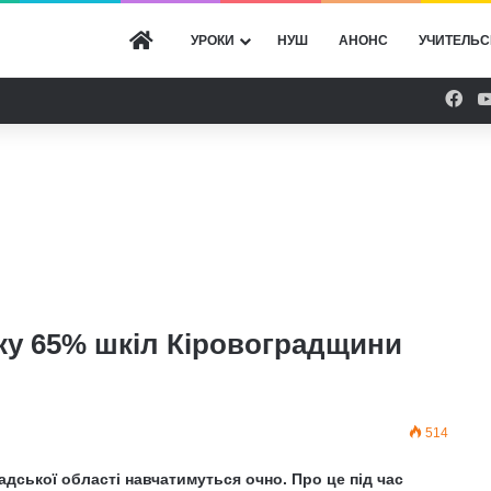
ГОЛОВНА
УРОКИ
НУШ
АНОНС
УЧИТЕЛЬС
Fac
ку 65% шкіл Кіровоградщини
514
адської області навчатимуться очно.
Про це під час