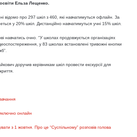
освіти Ельза Лещенко.
і відомо про 297 шкіл з 460, які навчатимуться офлайн. За
ься у 20% шкіл. Дистанційно навчатимуться учні 15% шкіл.
ові навчатись очно. “У школах продовжується організаціях
деоспостереження, у 83 школах встановлені тривожні кнопки
жб”.
айкович доручив керівникам шкіл провести екскурсії для
криття.
навчання
виключно онлайн
увати з 1 жовтня. Про це “Суспільному” розповів голова