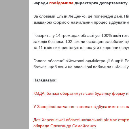
наради
повідомила
директорка департаменту 
За словами Ельзи Лещенко, це попередні дані. Нин
змішаною формою навчальний процес відбуватимет
Говорить, у 14 громадах області усі 100% шкіл гот
заходів безпеки. 102 школи оснащені засобами ві
та 11 шкіл використовують послуги охоронних слу
Голова обласної військової адміністрації Андрій Р
батьків, щоб вони на власні очі побачили шкільні у
Нагадаємо:
КМДА: батьки обиратимуть самі будь-яку форму 
У Запоріжжі навчання в школах відбуватиметься 
Для Херсонської області навчальний рік має старт
облради Олександр Самойленко.