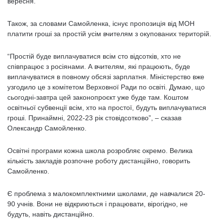
вересня.
Також, за словами Самойленка, існує пропозиція від МОН
платити гроші за простій усім вчителям з окупованих територій.
“Простій буде виплачуватися всім сто відсотків, хто не
співпрацює з росіянами. А вчителям, які працюють, буде
виплачуватися в повному обсязі зарплатня. Міністерство вже
узгодило це з комітетом Верховної Ради по освіті. Думаю, що
сьогодні-завтра цей законопроєкт уже буде там. Коштом
освітньої субвенції всім, хто на простої, будуть виплачуватися
гроші. Принаймні, 2022-23 рік стовідсотково”, – сказав
Олександр Самойленко.
Освітні програми кожна школа розробляє окремо. Велика
кількість закладів розпочне роботу дистанційно, говорить
Самойленко.
Є проблема з малокомплектними школами, де навчалися 20-
90 учнів. Вони не відкриються і працювати, вірогідно, не
будуть, навіть дистанційно.