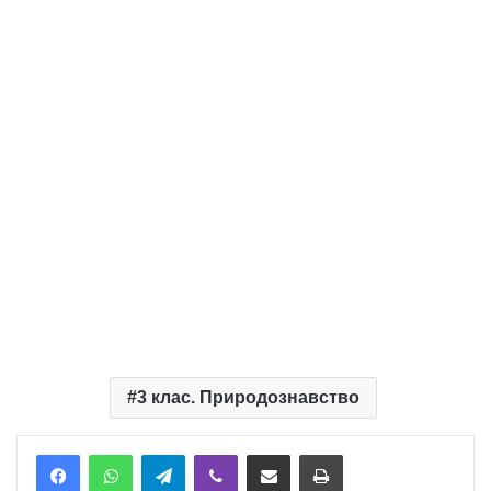
3 клас. Природознавство
Telegram
Viber
Надіслати електронною поштою
Надрукувати