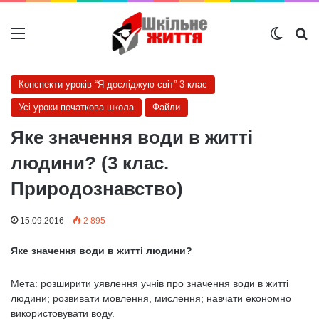
Меню
Switch
Ш
Конспекти уроків “Я досліджую світ” 3 клас
Усі уроки початкова школа
Файли
Яке значення води в житті
людини? (3 клас.
Природознавство)
15.09.2016
2 895
Яке значення води в житті людини?
Мета: розширити уявлення учнів про значення води в житті
людини; розвивати мовлення, мислення; навчати економно
використовувати воду.