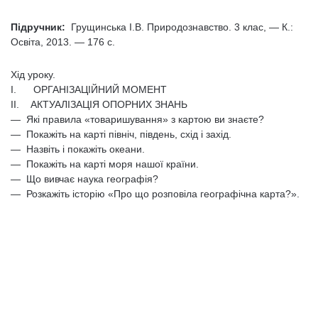
Підручник:
Грущинська I.В. Природознавство. 3 клас, — К.:
Освіта, 2013. — 176 с.
Хід уроку.
I. ОРГАНІЗАЦІЙНИЙ МОМЕНТ
II. АКТУАЛІЗАЦІЯ ОПОРНИХ ЗНАНЬ
— Які правила «товаришування» з картою ви знаєте?
— Покажіть на карті північ, південь, схід і захід.
— Назвіть і покажіть океани.
— Покажіть на карті моря нашої країни.
— Що вивчає наука географія?
— Розкажіть історію «Про що розповіла географічна карта?».