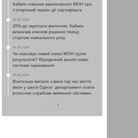
Кабмін схвалив законопроєкт МОН про
п’ятирічний термін дії сертифіката
06.08.2026
20% до зарплати вчителям: Кабмін
визначив ключові рішення перед
стартом навчального року
06.08.2026
Чи скасовує новий наказ МОН групи
результатів? Юридичний аналіз нової
системи оцінювання
05.08.2026
Вчителька випала з вікна під час миття
вікон у школі Одеси: департамент освіти
розпочне службове вивчення обставин
Попередня
Наступна
сторінка
сторінка