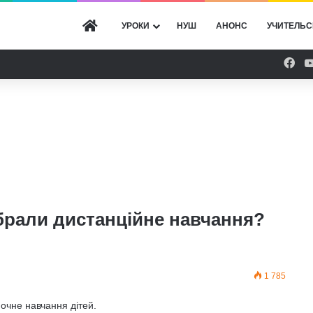
ГОЛОВНА
УРОКИ
НУШ
АНОНС
УЧИТЕЛЬС
Fac
обрали дистанційне навчання?
1 785
очне навчання дітей.