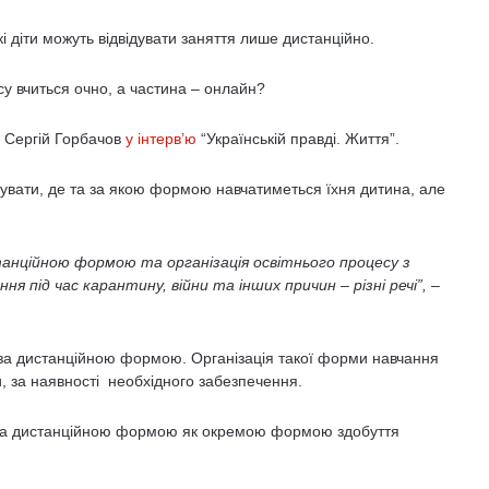
 діти можуть відвідувати заняття лише дистанційно.
су вчиться очно, а частина – онлайн?
н Сергій Горбачов
у інтерв’ю
“Українській правді. Життя”.
вати, де та за якою формою навчатиметься їхня дитина, але
анційною формою та організація освітнього процесу з
 під час карантину, війни та інших причин – різні речі”,
–
ей за дистанційною формою. Організація такої форми навчання
, за наявності необхідного забезпечення.
 за дистанційною формою як окремою формою здобуття