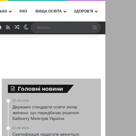
ЬКА
ЗНО
ВИЩА ОСВІТА
ЗДОРОВ’Я
ebook
YouTube
RSS
Випадкова стаття
Switch skin
Шукати
Головні новини
07.08.2026
Державні стандарти освіти знову
змінено: що передбачає рішення
Кабінету Міністрів України
07.08.2026
Сертифікація педагогів зміниться: