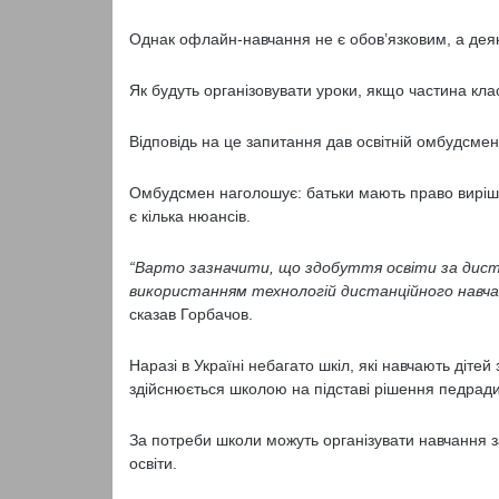
Однак офлайн-навчання не є обов’язковим, а деякі
Як будуть організовувати уроки, якщо частина кла
Відповідь на це запитання дав освітній омбудсме
Омбудсмен наголошує: батьки мають право вирішу
є кілька нюансів.
“Варто зазначити, що здобуття освіти за дист
використанням технологій дистанційного навчання
сказав Горбачов.
Наразі в Україні небагато шкіл, які навчають діт
здійснюється школою на підставі рішення педради
За потреби школи можуть організувати навчання
освіти.