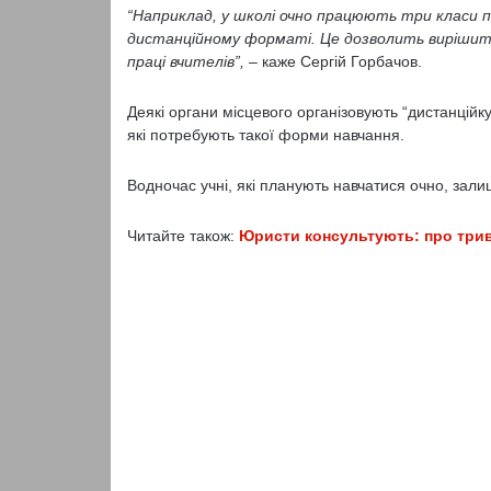
“Наприклад, у школі очно працюють три класи пе
дистанційному форматі. Це дозволить вирішити 
праці вчителів”,
– каже Сергій Горбачов.
Деякі органи місцевого організовують “дистанційку
які потребують такої форми навчання.
Водночас учні, які планують навчатися очно, зал
Читайте також:
Юристи консультують: про трива