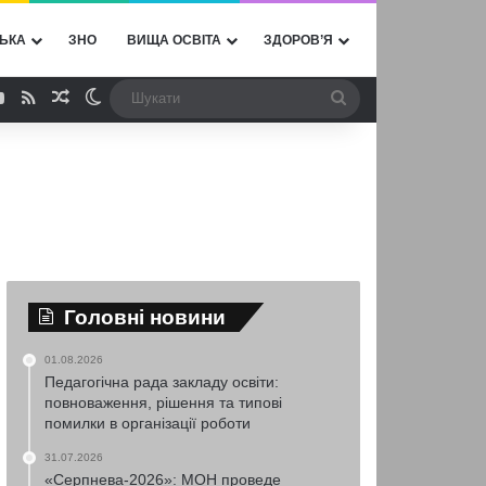
ЬКА
ЗНО
ВИЩА ОСВІТА
ЗДОРОВ’Я
ebook
YouTube
RSS
Випадкова стаття
Switch skin
Шукати
Головні новини
01.08.2026
Педагогічна рада закладу освіти:
повноваження, рішення та типові
помилки в організації роботи
31.07.2026
«Серпнева-2026»: МОН проведе