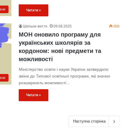
вне
Читати »
Шкільне життя
09.08.2025
800
МОН оновило програму для
українських школярів за
кордоном: нові предмети та
можливості
Міністерство освіти і науки України затвердило
зміни до Типової освітньої програми, які значно
вне
розширюють можливості…
Читати »
Наступна сторінка