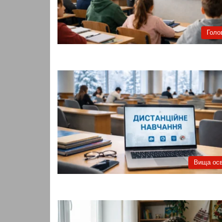
Голо
Вища осв