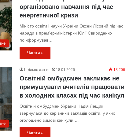
організовано навчання під час
енергетичної кризи
Міністр освіти і науки України Оксен Лісовий під час
наради в премʼєр-міністерки Юлії Свириденко
поінформував…
вне
Читати »
Шкільне життя
18.01.2026
13 206
Освітній омбудсмен закликає не
примушувати вчителів працювати
в холодних класах під час канікул
Освітній омбудсмен України Надія Лещик
звернулася до керівників закладів освіти, у яких
оголошено зимові канікули,…
вне
Читати »