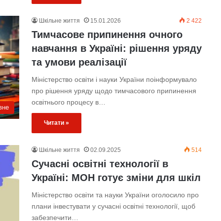
Шкільне життя
15.01.2026
2 422
Тимчасове припинення очного
навчання в Україні: рішення уряду
та умови реалізації
Міністерство освіти і науки України поінформувало
про рішення уряду щодо тимчасового припинення
освітнього процесу в…
вне
Читати »
Шкільне життя
02.09.2025
514
Сучасні освітні технології в
Україні: МОН готує зміни для шкіл
Міністерство освіти та науки України оголосило про
плани інвестувати у сучасні освітні технології, щоб
забезпечити…