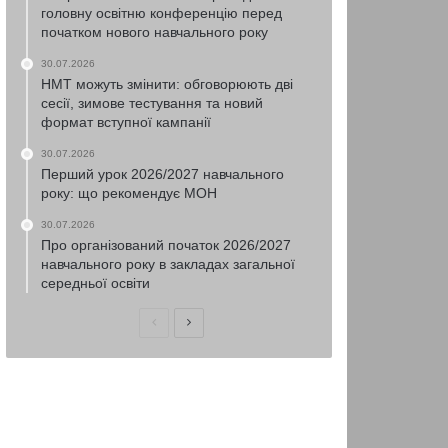
головну освітню конференцію перед
початком нового навчального року
30.07.2026
НМТ можуть змінити: обговорюють дві
сесії, зимове тестування та новий
формат вступної кампанії
30.07.2026
Перший урок 2026/2027 навчального
року: що рекомендує МОН
30.07.2026
Про організований початок 2026/2027
навчального року в закладах загальної
середньої освіти
Попередня
Наступна
сторінка
сторінка