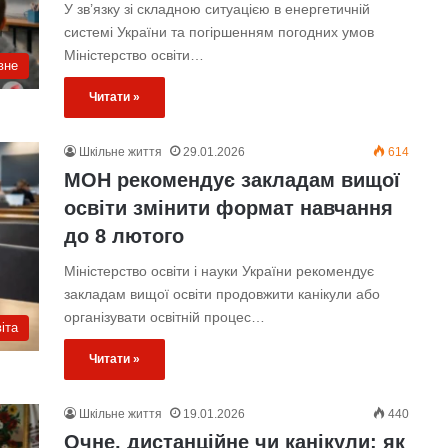
У зв’язку зі складною ситуацією в енергетичній
системі України та погіршенням погодних умов
Міністерство освіти…
вне
Читати »
Шкільне життя
29.01.2026
614
МОН рекомендує закладам вищої
освіти змінити формат навчання
до 8 лютого
Міністерство освіти і науки України рекомендує
закладам вищої освіти продовжити канікули або
організувати освітній процес…
іта
Читати »
Шкільне життя
19.01.2026
440
Очне, дистанційне чи канікули: як