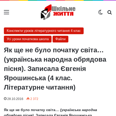
Меню
Switch
Ш
Конспекти уроків літературного читання 4 клас
Усі уроки початкова школа
Файли
Як ще не було початку світа…
(українська народна обрядова
пісня). Записала Євгенія
Ярошинська (4 клас.
Літературне читання)
28.10.2016
2 372
Як ще не було початку світа…
(українська народна
обрядова пісня).
Записала Євгенія Ярошинська