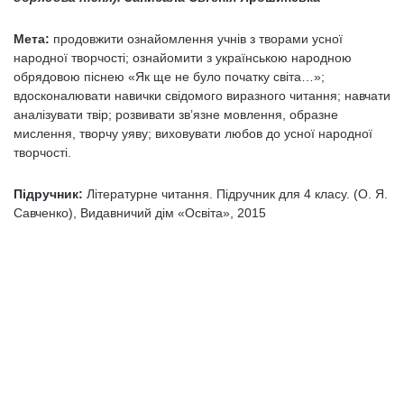
Мета:
продовжити ознайомлення учнів з творами усної
народної творчості; ознайо­мити з українською народною
обрядовою піснею «Як ще не було початку світа…»;
вдосконалювати навички свідомого виразного читання; навчати
аналізувати твір; розвивати зв’язне мовлення, образне
мислення, творчу уяву; виховувати любов до усної народної
творчості.
Підручник:
Літературне читання. Підручник для 4 класу. (О. Я.
Савченко), Видавничий дім «Освіта», 2015