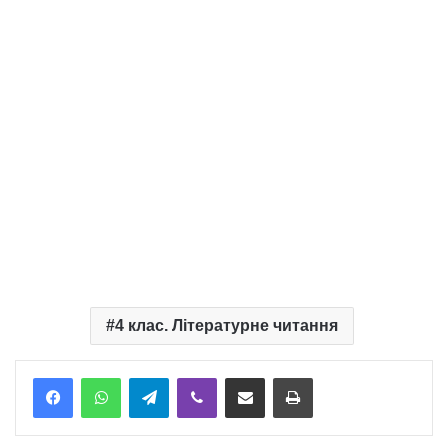
4 клас. Літературне читання
Telegram
Viber
Надіслати електронною поштою
Надрукувати