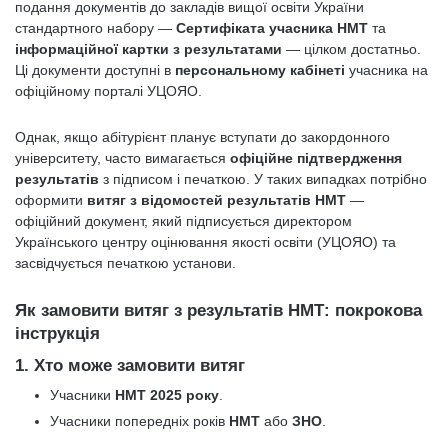
подання документів до закладів вищої освіти України
стандартного набору —
Сертифіката учасника НМТ
та
інформаційної картки з результатами
— цілком достатньо.
Ці документи доступні в
персональному кабінеті
учасника на
офіційному порталі УЦОЯО.
Однак, якщо абітурієнт планує вступати до закордонного
університету, часто вимагається
офіційне підтвердження
результатів
з підписом і печаткою. У таких випадках потрібно
оформити
витяг з відомостей результатів НМТ
—
офіційний документ, який підписується директором
Українського центру оцінювання якості освіти (УЦОЯО) та
засвідчується печаткою установи.
Як замовити витяг з результатів НМТ: покрокова
інструкція
1.
Хто може замовити витяг
Учасники
НМТ 2025 року
.
Учасники попередніх років
НМТ
або
ЗНО
.