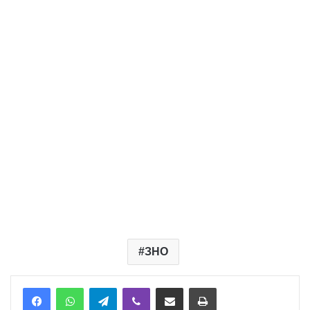
ЗНО
Telegram
Viber
Надіслати електронною поштою
Надрукувати