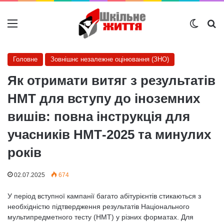
Меню
Switch
Ш
Головне
Зовнішнє незалежне оцінювання (ЗНО)
Як отримати витяг з результатів
НМТ для вступу до іноземних
вишів: повна інструкція для
учасників НМТ-2025 та минулих
років
02.07.2025
674
У період вступної кампанії багато абітурієнтів стикаються з
необхідністю підтвердження результатів Національного
мультипредметного тесту (НМТ) у різних форматах. Для