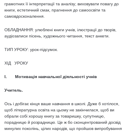
грамотних її інтерпретації та аналізу; виховувати повагу до
книги, естетичний смак, праг­нення до самоосвіти та
самовдосконалення.
ОБЛАДНАННЯ: улюблені книги учнів, ілюстрації до творів,
аудіозаписи пісень, художнього читання, текст анкети.
ТИП УРОКУ: урок-підсумок.
ХІД УРОКУ
І. Мотивація навчальної діяльності учнів
Учитель.
Ось і добігає кінця ваше навчання в школі. Дуже б хотілося,
щоб літературна освіта на цьому не закінчилася, щоб ви
обрали собі хорошу книгу за товаришку, супутницю,
порадницю й розрадницю. Це ж бо сконцентрований досвід
минулих поколінь, цілих народів, що пройшов випробування