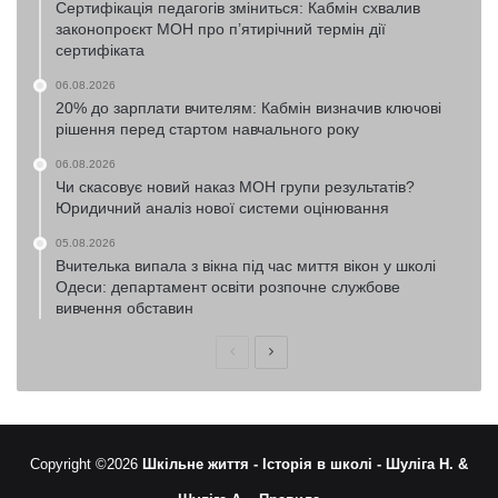
Сертифікація педагогів зміниться: Кабмін схвалив
законопроєкт МОН про п’ятирічний термін дії
сертифіката
06.08.2026
20% до зарплати вчителям: Кабмін визначив ключові
рішення перед стартом навчального року
06.08.2026
Чи скасовує новий наказ МОН групи результатів?
Юридичний аналіз нової системи оцінювання
05.08.2026
Вчителька випала з вікна під час миття вікон у школі
Одеси: департамент освіти розпочне службове
вивчення обставин
Попередня
Наступна
сторінка
сторінка
Copyright ©2026
Шкільне життя -
Історія в школі -
Шуліга Н. &