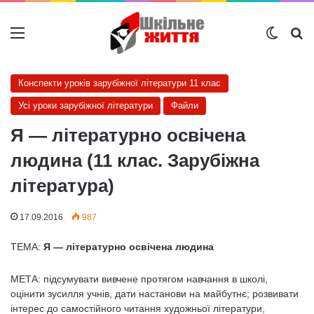
Меню
Switch
Ш
Конспекти уроків зарубіжної літератури 11 клас
Усі уроки зарубіжної літератури
Файли
Я — літературно освічена
людина (11 клас. Зарубіжна
література)
17.09.2016
987
ТЕМА:
Я — літературно освічена людина
МЕТА: підсумувати вивчене протягом навчання в школі,
оцінити зусилля учнів, дати настанови на майбутнє; розвивати
інтерес до самостійного читання художньої літератури,