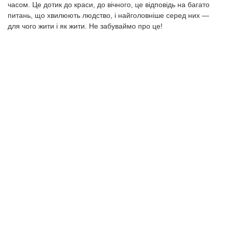
часом. Це дотик до кра­си, до вічного, це відповідь на багато
питань, що хвилюють люд­ство, і найголовніше серед них —
для чого жити і як жити. Не за­буваймо про це!