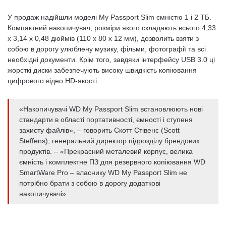
У продаж надійшли моделі My Passport Slim ємністю 1 і 2 ТБ.
Компактний накопичувач, розміри якого складають всього 4,33
x 3,14 x 0,48 дюймів (110 x 80 x 12 мм), дозволить взяти з
собою в дорогу улюблену музику, фільми, фотографії та всі
необхідні документи. Крім того, завдяки інтерфейсу USB 3.0 ці
жорсткі диски забезпечують високу швидкість копіювання
цифрового відео HD-якості.
«Накопичувачі WD My Passport Slim встановлюють нові
стандарти в області портативності, ємності і ступеня
захисту файлів», – говорить Скотт Стівенс (Scott
Steffens), генеральний директор підрозділу брендових
продуктів. – «Прекрасний металевий корпус, велика
ємність і комплектне ПЗ для резервного копіювання WD
SmartWare Pro – власнику WD My Passport Slim не
потрібно брати з собою в дорогу додаткові
накопичувачі».