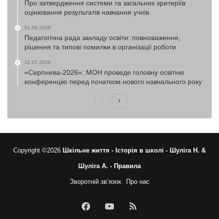
Про затвердження системи та загальних критеріїв
оцінювання результатів навчання учнів
01.08.2026
Педагогічна рада закладу освіти: повноваження,
рішення та типові помилки в організації роботи
31.07.2026
«Серпнева-2026»: МОН проведе головну освітню
конференцію перед початком нового навчального року
Попередня
Наступна
сторінка
сторінка
Copyright ©2026
Шкільне життя -
Історія в школі -
Шуліга Н. &
Шуліга А. -
Правила
Зворотній зв’язок
Про нас
Facebook
YouTube
RSS