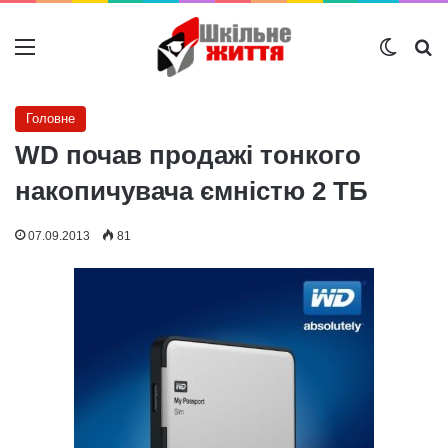
Меню
Switch
Ш
Головне
WD почав продажі тонкого
накопичувача ємністю 2 ТБ
07.09.2013
81