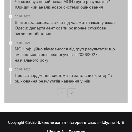
Чи скасовує новий наказ МОН групи результатів?
Юридичний аналіз нової системи оцінювання
05.08.2026
Вчителька випала з вікна під час миття вікон у школі
Одеси: департамент освіти розпочне службове
вивчення обставин
05.08.2026
МОН офіційно відмовилося від груп результатів: що
змінюється в оцінюванні учнів із 2026/2027
навчального року
05.08.2026
Про затвердження системи та загальних критеріїв
оцінювання результатів навчання учнів
Попередня
Наступна
сторінка
сторінка
Copyright ©2026
Шкільне життя -
Історія в школі -
Шуліга Н. &
Шуліга А. -
Правила