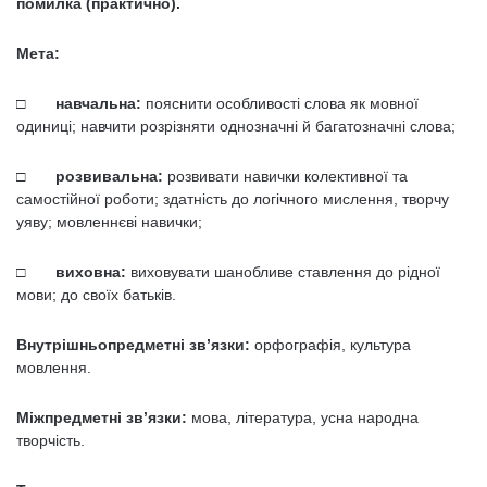
помилка (практично).
Мета:
□ навчальна:
пояснити особливості слова як мовної
одиниці; навчити розрізняти однозначні й багатозначні слова;
□ розвивальна:
розвивати навички колективної та
самостійної роботи; здатність до логічного мислення, творчу
уяву; мовленнєві навички;
□ виховна:
виховувати шанобливе ставлення до рідної
мови; до своїх батьків.
Внутрішньопредметні зв’язки:
орфографія, культура
мовлення.
Міжпредметні зв’язки:
мова, література, усна народна
творчість.