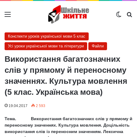
Меню
Switch
Ш
Конспекти уроків української мови 5 клас
Усі уроки української мови та літератури
Файли
Використання багатозначних
слів у прямому й переносному
значеннях. Культура мовлення
(5 клас. Українська мова)
19.04.2017
2 593
Тема. Використання багатозначних слів у прямому й
переносному значеннях. Культура мовлення. Доцільність
використання слів із переносним значенням. Лексична