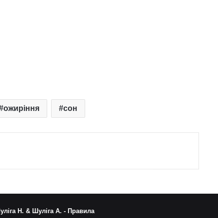
ожиріння
сон
уліга Н. & Шуліга А. -
Правила