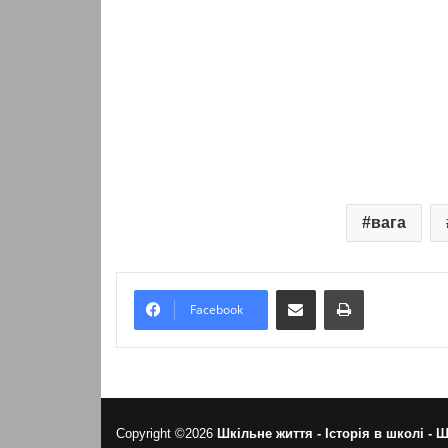
вага
Надіслати електронною поштою
Надрукувати
Facebook
Copyright ©2026
Шкільне життя -
Історія в школі -
Ш