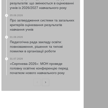
результатів: що змінюється в оцінюванні
учнів із 2026/2027 навчального року
05.08.2026
Про затвердження системи та загальних
критеріїв оцінювання результатів
навчання учнів
01.08.2026
Педагогічна рада закладу освіти:
повноваження, рішення та типові
помилки в організації роботи
31.07.2026
«Серпнева-2026»: МОН проведе
головну освітню конференцію перед
початком нового навчального року
Попередня
Наступна
сторінка
сторінка