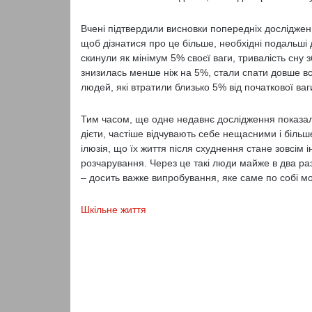
Вчені підтвердили висновки попередніх досліджень,
щоб дізнатися про це більше, необхідні подальші
скинули як мінімум 5% своєї ваги, тривалість сну 
знизилась менше ніж на 5%, стали спати довше всь
людей, які втратили близько 5% від початкової ваг
Тим часом, ще одне недавнє дослідження показал
дієти, частіше відчувають себе нещасними і більше
ілюзія, що їх життя після схуднення стане зовсім і
розчарування. Через це такі люди майже в два рази
– досить важке випробування, яке саме по собі м
Шкільне життя