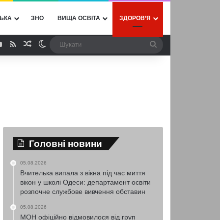
ЬКА
ЗНО
ВИЩА ОСВІТА
ЗДОРОВ’Я
ebook
YouTube
RSS
Випадкова стаття
Switch skin
Шукати
Головні новини
05.08.2026
Вчителька випала з вікна під час миття
вікон у школі Одеси: департамент освіти
розпочне службове вивчення обставин
05.08.2026
МОН офіційно відмовилося від груп