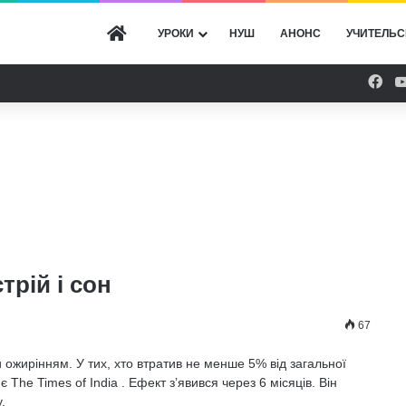
ГОЛОВНА
УРОКИ
НУШ
АНОНС
УЧИТЕЛЬС
Fac
трій і сон
67
 ожирінням. У тих, хто втратив не менше 5% від загальної
 The Times of India . Ефект з’явився через 6 місяців. Він
.