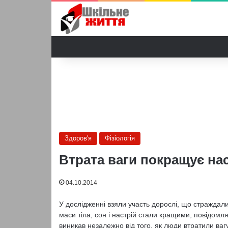
Здоров'я
Фізіологія
Втрата ваги покращує нас
04.10.2014
У дослідженні взяли участь дорослі, що страждали
маси тіла, сон і настрій стали кращими, повідомляє
виникав незалежно від того, як люди втратили вагу