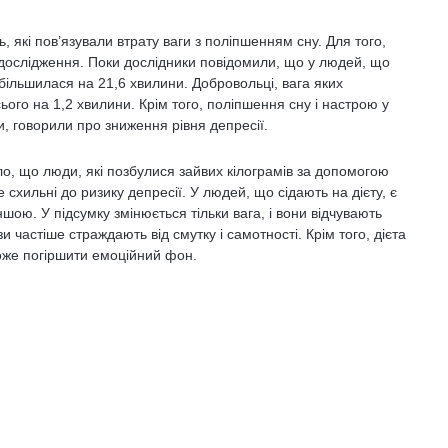
 які пов’язували втрату ваги з поліпшенням сну. Для того,
 дослідження. Поки дослідники повідомили, що у людей, що
збільшилася на 21,6 хвилини. Добровольці, вага яких
ого на 1,2 хвилини. Крім того, поліпшення сну і настрою у
и, говорили про зниження рівня депресії.
о, що люди, які позбулися зайвих кілограмів за допомогою
 схильні до ризику депресії. У людей, що сідають на дієту, є
ншою. У підсумку змінюється тільки вага, і вони відчувають
 частіше страждають від смутку і самотності. Крім того, дієта
оже погіршити емоційний фон.