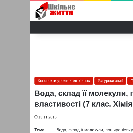
Конспекти уроків хімії 7 клас
Усі уроки хімії
Ф
Вода, склад її молекули,
властивості (7 клас. Хімія
13.11.2016
Тема.
Вода, склад її молекули, поширеність у