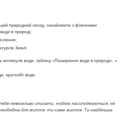
іший природний оксид, ознайомити з фізичними
води в природі;
ислення;
сурсів Землі.
ь молекули води, таблиці «Поширення води в природі», «
и, кругообіг води.
ху, тебе неможливо описати, тобою насолоджуються, не
 необхідна для життя: ти-саме життя. Ти-найбільше