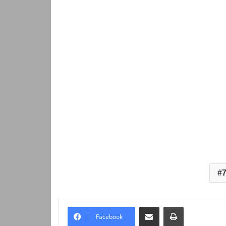
7
Надіслати електронною поштою
Надрукувати
Facebook