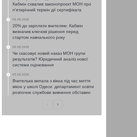
Кабмін схвалив законопроєкт МОН про
п’ятирічний термін дії сертифіката
06.08.2026
20% до зарплати вчителям: Кабмін
визначив ключові рішення перед
стартом навчального року
06.08.2026
Чи скасовує новий наказ МОН групи
результатів? Юридичний аналіз нової
системи оцінювання
05.08.2026
Вчителька випала з вікна під час миття
вікон у школі Одеси: департамент освіти
розпочне службове вивчення обставин
Попередня
Наступна
сторінка
сторінка