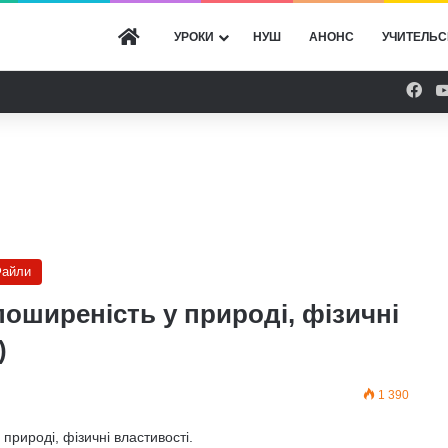
ГОЛОВНА
УРОКИ
НУШ
АНОНС
УЧИТЕЛЬС
Fac
айли
 поширеність у природі, фізичні
)
1 390
 природі, фізичні властивості.