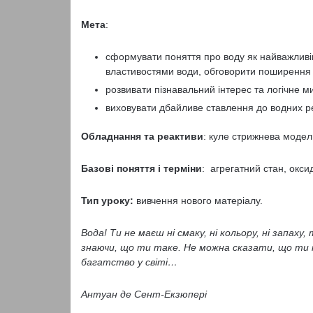
Мета
:
сформувати поняття про воду як найважлив
властивостями води, обговорити поширення 
розвивати пізнавальний інтерес та логічне м
виховувати дбайливе ставлення до водних ре
Обладнання та реактиви
: куле стрижнева модел
Базові поняття і терміни
: агрегатний стан, оксид
Тип уроку:
вивчення нового матеріалу.
Вода! Ти не маєш ні смаку, ні кольору, ні запа
знаючи, що ти таке. Не можна сказати, що ти
багатство у світі…
Антуан де Сент-Екзюпері