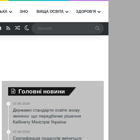
ЬКА
ЗНО
ВИЩА ОСВІТА
ЗДОРОВ’Я
ebook
YouTube
RSS
Випадкова стаття
Switch skin
Шукати
Головні новини
07.08.2026
Державні стандарти освіти знову
змінено: що передбачає рішення
Кабінету Міністрів України
07.08.2026
Сертифікація педагогів зміниться: