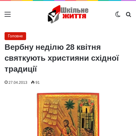
Меню
Switch
Ш
Головне
Вербну неділю 28 квітня
святкують християни східної
традиції
27.04.2013
91