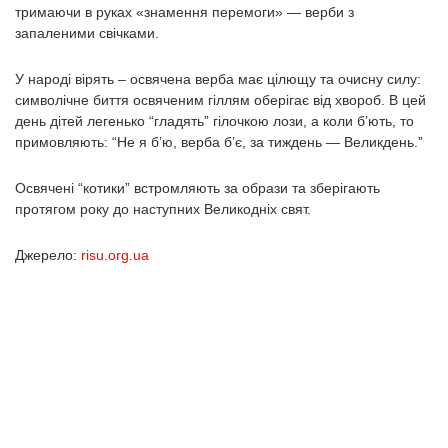
тримаючи в руках «знамення перемоги» — верби з
запаленими свічками.
У народі вірять – освячена верба має цілющу та очисну силу:
символічне биття освяченим гіллям оберігає від хвороб. В цей
день дітей легенько “гладять” гілочкою лози, а коли б’ють, то
примовляють: “Не я б’ю, верба б’є, за тиждень — Великдень.”
Освячені “котики” встромляють за образи та зберігають
протягом року до наступних Великодніх свят.
Джерело:
risu.org.ua