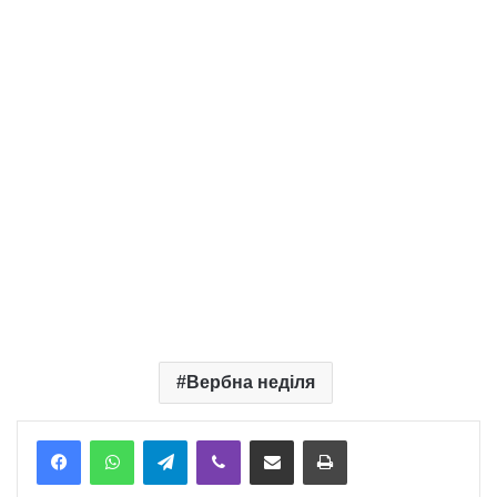
Вербна неділя
Telegram
Viber
Надіслати електронною поштою
Надрукувати