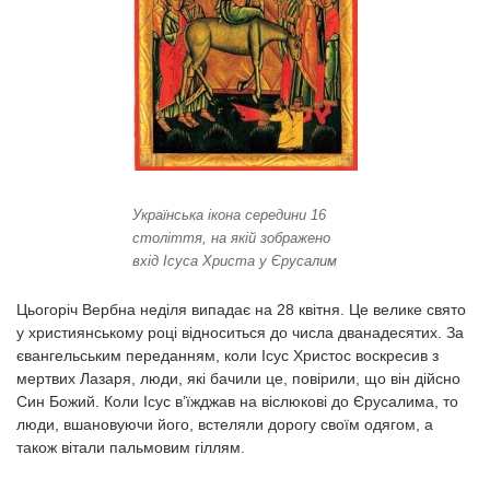
Українська ікона середини 16
століття, на якій зображено
вхід Ісуса Христа у Єрусалим
Цьогоріч Вербна неділя випадає на 28 квітня. Це велике свято
у християнському році відноситься до числа дванадесятих. За
євангельським переданням, коли Ісус Христос воскресив з
мертвих Лазаря, люди, які бачили це, повірили, що він дійсно
Син Божий. Коли Ісус в’їжджав на віслюкові до Єрусалима, то
люди, вшановуючи його, встеляли дорогу своїм одягом, а
також вітали пальмовим гіллям.