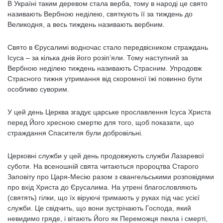
В Україні таким деревом стала верба, тому в народі це свято
називають Вербною неділею, святкують її за тиждень до
Великодня, а весь тиждень називають вербним.
Свято в Єрусалимі водночас стало передвісником страждань
Ісуса – за кілька днів його розіп’яли. Тому наступний за
Вербною неділею тиждень називають Страсним. Упродовж
Страсного тижня утримання від скоромної їжі повинно бути
особливо суворим.
У цей день Церква згадує царське прославлення Ісуса Христа
перед Його хресною смертю для того, щоб показати, що
страждання Спасителя були добровільні.
Церковні служби у цей день продовжують служби Лазаревої
суботи. На всеношній свята читаються пророцтва Старого
Заповіту про Царя-Месію разом з євангельськими розповідями
про вхід Христа до Єрусалима. На утрені благословляють
(святять) гілки, що їх віруючі тримають у руках під час усієї
служби. Це свідчить, що вони зустрічають Господа, який
невидимо гряде, і вітають Його як Переможця пекла і смерті,