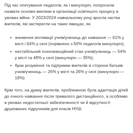
Під час опитування педагогів, як і минулоріч, попросили
назвати основні виклики в організації освітнього процесу в
умовах війни. У 2023/2024 навчальному році зросла частка
вчителів, які застерегли на таких явищах, як:
зниження мотивації учнів/учениць до навчання — 61% у
місті і 64% у селі (порівняно з 50% педагогів минулоріч);
нестабільний психоемоційний стан учнів/учениць — 54%
у місті та 48% у селі (минулоріч — 35%);
брак розуміння та підтримки вчителів зі сторони батьків
учнів/учениць — 26% у місті та 26% у селі (минулоріч —
18%).
Крім того, на думку вчителів, проблемною була адаптація дітей
до очного навчання після тривалого дистанційного, а особливо
в умовах недостатньої забезпеченості чи й відсутності
друкованих підручників для класів НУШ.