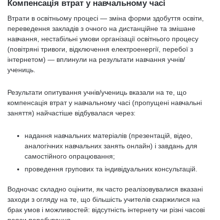
Компенсація втрат у навчальному часі
Втрати в освітньому процесі — зміна форми здобуття освіти,
переведення закладів з очного на дистанційне та змішане
навчання, нестабільні умови організації освітнього процесу
(повітряні тривоги, відключення електроенергії, перебої з
інтернетом) — вплинули на результати навчання учнів/
учениць.
Результати опитування учнів/учениць вказали на те, що
компенсація втрат у навчальному часі (пропущені навчальні
заняття) найчастіше відбувалася через:
надання навчальних матеріалів (презентацій, відео,
аналогічних навчальних занять онлайн) і завдань для
самостійного опрацювання;
проведення групових та індивідуальних консультацій.
Водночас складно оцінити, як часто реалізовувалися вказані
заходи з огляду на те, що більшість учителів скаржилися на
брак умов і можливостей: відсутність інтернету чи різні часові
пояси перебування.