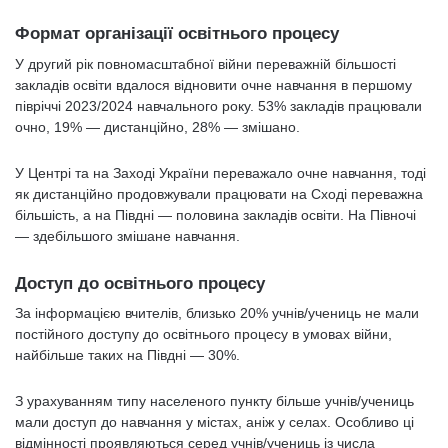
Формат організації освітнього процесу
У другий рік повномасштабної війни переважній більшості
закладів освіти вдалося відновити очне навчання в першому
півріччі 2023/2024 навчального року. 53% закладів працювали
очно, 19% — дистанційно, 28% — змішано.
У Центрі та на Заході України переважало очне навчання, тоді
як дистанційно продовжували працювати на Сході переважна
більшість, а на Півдні — половина закладів освіти. На Півночі
— здебільшого змішане навчання.
Доступ до освітнього процесу
За інформацією вчителів, близько 20% учнів/учениць не мали
постійного доступу до освітнього процесу в умовах війни,
найбільше таких на Півдні — 30%.
З урахуванням типу населеного пункту більше учнів/учениць
мали доступ до навчання у містах, аніж у селах. Особливо ці
відмінності проявляються серед учнів/учениць із числа