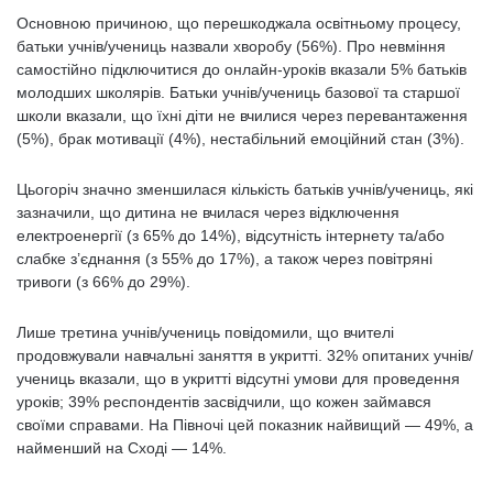
Основною причиною, що перешкоджала освітньому процесу,
батьки учнів/учениць назвали хворобу (56%). Про невміння
самостійно підключитися до онлайн-уроків вказали 5% батьків
молодших школярів. Батьки учнів/учениць базової та старшої
школи вказали, що їхні діти не вчилися через перевантаження
(5%), брак мотивації (4%), нестабільний емоційний стан (3%).
Цьогоріч значно зменшилася кількість батьків учнів/учениць, які
зазначили, що дитина не вчилася через відключення
електроенергії (з 65% до 14%), відсутність інтернету та/або
слабке з’єднання (з 55% до 17%), а також через повітряні
тривоги (з 66% до 29%).
Лише третина учнів/учениць повідомили, що вчителі
продовжували навчальні заняття в укритті. 32% опитаних учнів/
учениць вказали, що в укритті відсутні умови для проведення
уроків; 39% респондентів засвідчили, що кожен займався
своїми справами. На Півночі цей показник найвищий — 49%, а
найменший на Сході — 14%.