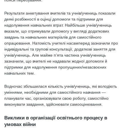
Результати анкетування вчителів та учнів/учениць показали
деякі розбіжності в оцінці допомоги та підтримки для
надолуження навчальних втрат. Найбільше учнів/учениць
вказали, що отримували допомогу у вигляді додаткових
завдань та навчальних матеріалів для самостійного
опрацювання. Натомість учителі насамперед зазначили про
індивідуальні та групові консультації, додаткові заняття для
учнів/учениць. Але майже п’ята частина учнів/учениць
зазначили, що вчителі не надавали жодної допомоги й
підтримки для надолуження пропущених/незасвоєних
навчальних тем.
Водночас збільшилася кількість учнів/учениць, які володіють
уміннями, необхідними для самостійного навчання —
планувати час, організовувати свою роботу, самостійно
виконувати завдання, здійснювати самооцінювання.
Виклики в організації освітнього процесу в
умовах війни