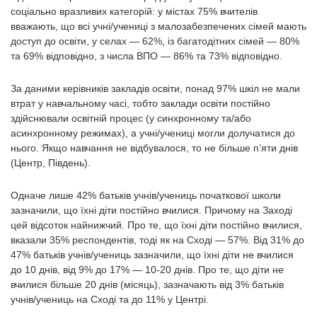
соціально вразливих категорій: у містах 75% вчителів
вважають, що всі учні/учениці з малозабезпечених сімей мають
доступ до освіти, у селах — 62%, із багатодітних сімей — 80%
та 69% відповідно, з числа ВПО — 86% та 73% відповідно.
За даними керівників закладів освіти, понад 97% шкіл не мали
втрат у навчальному часі, тобто заклади освіти постійно
здійснювали освітній процес (у синхронному та/або
асинхронному режимах), а учні/учениці могли долучатися до
нього. Якщо навчання не відбувалося, то не більше п’яти днів
(Центр, Південь).
Одначе лише 42% батьків учнів/учениць початкової школи
зазначили, що їхні діти постійно вчилися. Причому на Заході
цей відсоток найнижчий. Про те, що їхні діти постійно вчилися,
вказали 35% респондентів, тоді як на Сході — 57%. Від 31% до
47% батьків учнів/учениць зазначили, що їхні діти не вчилися
до 10 днів, від 9% до 17% — 10-20 днів. Про те, що діти не
вчилися більше 20 днів (місяць), зазначають від 3% батьків
учнів/учениць на Сході та до 11% у Центрі.