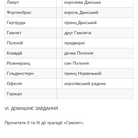
Лаерт
королева Данська
Фортинбрас
король Данський
Гертруда
принц Данський
Гамлет
друг Гамлета
Полоній
придворні
Клавдій
дочка Полонія
Розенкранц
син Полонія
Гільденстерн
принц Норвезький
Офелія
королівський радник
Гораціо
VI. ДОМАШНЄ ЗАВДАННЯ
Прочитати II та III дії трагедії «Гамлет».