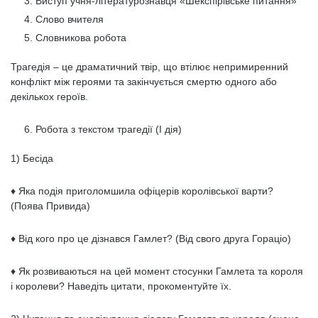
Виступ учня-літературознавця «Шекспірівське питання»
Слово вчителя
Словникова робота
Трагедія – це драматичний твір, що втілює непримиренний
конфлікт між героями та закінчується смертю одного або
декількох героїв.
Робота з текстом трагедії (I дія)
1) Бесіда
♦ Яка подія приголомшила офіцерів королівської варти?
(Поява Привида)
♦ Від кого про це дізнався Гамлет? (Від свого друга Гораціо)
♦ Як розвиваються на цей момент стосунки Гамлета та короля
і королеви? Наведіть цитати, прокоментуйте їх.