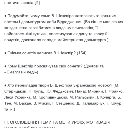
поетичні асоціації.)
♦ Подумайте, чому саме В. Шекспіра називають геніальним
поетом і драматургом доби Відродження. (Бо він не мав рівних
за здатністю заглибитися в людську психологію, її
найпотаємніші куточки, опоетизував людину та красу її
почуттів, досконало володів майстерністю драматурга.)
♦ Скільки сонетів написав В. Шекспір? (154)
♦ Кому Шекспір присвячував свої сонети? (Другові та
«Смаглявій леді»)
♦ Хто перекладав твори В. Шекспіра українською мовою? (М.
Старицький, П. Куліш, Ю. Федькович, Панас Мирний, І. Франко,
Леся Українка, М. Кропивницький, М. Рильський, І. Кочерга, Б.
Тен, М. Бажан, В. Мисик, І. Стешенко, Д. Паламарчук, Г. Кочур
та ін.)
III. ОГОЛОШЕННЯ ТЕМИ ТА МЕТИ УРОКУ. МОТИВАЦІЯ