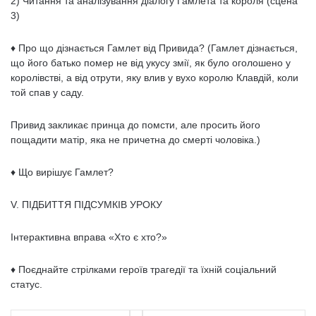
2) Читання та аналізування діалогу Гамлета та короля (сцена
3)
♦ Про що дізнається Гамлет від Привида? (Гамлет дізнається,
що його батько помер не від укусу змії, як було оголошено у
королівстві, а від отрути, яку влив у вухо королю Клавдій, коли
той спав у саду.
Привид закликає принца до помсти, але просить його
пощадити матір, яка не причетна до смерті чоловіка.)
♦ Що вирішує Гамлет?
V. ПІДБИТТЯ ПІДСУМКІВ УРОКУ
Інтерактивна вправа «Хто є хто?»
♦ Поєднайте стрілками героїв трагедії та їхній соціальний
статус.