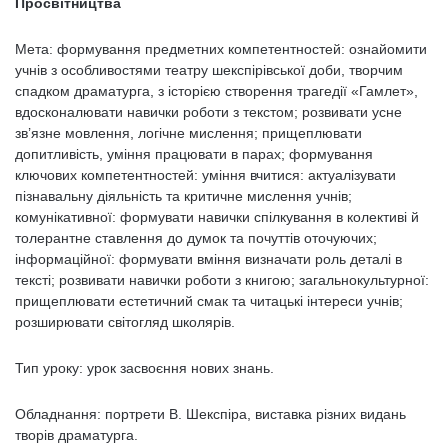
Просвітництва
Мета: формування предметних компетентностей: ознайомити
учнів з особливостями театру шекспірівської доби, творчим
спадком драматурга, з історією створення трагедії «Гамлет»,
вдосконалювати навички роботи з текстом; розвивати усне
зв’язне мовлення, логічне мислення; прищеплювати
допитливість, уміння працювати в парах; формування
ключових компетентностей: уміння вчитися: актуалізувати
пізнавальну діяльність та критичне мислення учнів;
комунікативної: формувати навички спілкування в колективі й
толерантне ставлення до думок та почуттів оточуючих;
інформаційної: формувати вміння визначати роль деталі в
тексті; розвивати навички роботи з книгою; загальнокультурної:
прищеплювати естетичний смак та читацькі інтереси учнів;
розширювати світогляд школярів.
Тип уроку: урок засвоєння нових знань.
Обладнання: портрети В. Шекспіра, виставка різних видань
творів драматурга.