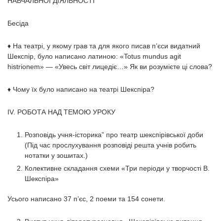
НАВЧАЛЬНОЇ ДІЯЛЬНОСТІ
Бесіда
♦ На театрі, у якому грав та для якого писав п’‎єси видатний
Шекспір, було написано латиною: «Totus mundus agit
histrionem» — «Увесь світ лицедіє…» Як ви розумієте ці слова?
♦ Чому їх було написано на театрі Шекспіра?
ІV. РОБОТА НАД ТЕМОЮ УРОКУ
Розповідь учня-історика” про театр шекспірівської доби
(Під час прослухування розповіді решта учнів робить
нотатки у зошитах.)
Колективне складання схеми «Три періоди у творчості В.
Шекспіра»
Усього написано 37 п’‎єс, 2 поеми та 154 сонети.