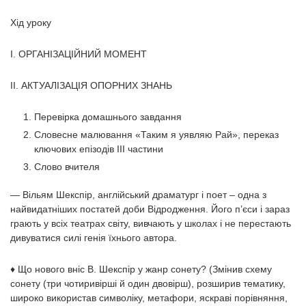
Хід уроку
І. ОРГАНІЗАЦІЙНИЙ МОМЕНТ
ІІ. АКТУАЛІЗАЦІЯ ОПОРНИХ ЗНАНЬ
Перевірка домашнього завдання
Словесне малювання «Таким я уявляю Рай», переказ
ключових епізодів ІІІ частини
Слово вчителя
— Вільям Шекспір, англійський драматург і поет – одна з
найвидатніших постатей доби Відродження. Його п’‎єси і зараз
грають у всіх театрах світу, вивчають у школах і не перестають
дивуватися силі генія їхнього автора.
♦ Що нового вніс В. Шекспір у жанр сонету? (Змінив схему
сонету (три чотиривірші й один двовірш), розширив тематику,
широко використав символіку, метафори, яскраві порівняння,