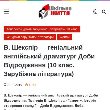
Меню
Switch
Ш
Конспекти уроків зарубіжної літератури 10 клас
Усі уроки зарубіжної літератури
Файли
В. Шекспір — геніальний
англійський драматург Доби
Відродження (10 клас.
Зарубіжна література)
30.10.2019
1 157
В. Шекспір — геніальний англійський драматург Доби
Відродження. Трагедія В. Шекспіра «Гамлет». Історія
створення трагедії – Доба Відродження. Доба