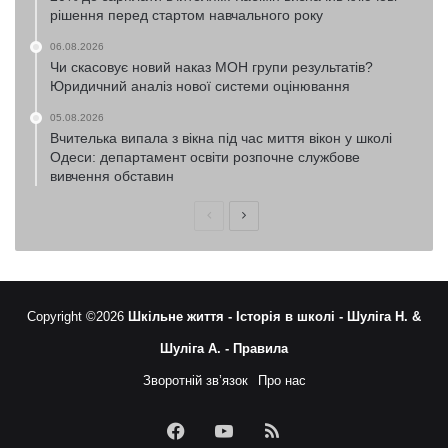
рішення перед стартом навчального року
06.08.2026
Чи скасовує новий наказ МОН групи результатів?
Юридичний аналіз нової системи оцінювання
05.08.2026
Вчителька випала з вікна під час миття вікон у школі
Одеси: департамент освіти розпочне службове
вивчення обставин
Попередня
Наступна
сторінка
сторінка
Copyright ©2026
Шкільне життя -
Історія в школі -
Шуліга Н. &
Шуліга А. -
Правила
Зворотній зв’язок
Про нас
Facebook
YouTube
RSS