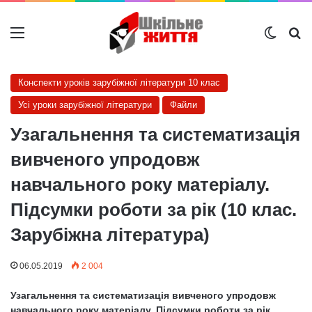
Меню
Switch
Ш
Конспекти уроків зарубіжної літератури 10 клас
Усі уроки зарубіжної літератури
Файли
Узагальнення та систематизація
вивченого упродовж
навчального року матеріалу.
Підсумки роботи за рік (10 клас.
Зарубіжна література)
06.05.2019
2 004
Узагальнення та систематизація вивченого упродовж
навчального року матеріалу. Підсумки роботи за рік.