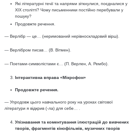
Які літературні течії та напрями зіткнулися, поєдналися у
ХІХ столітті? Чому письменники постійно перебували у
пошуку?
Продовжте речення.
— Верлібр — це… (неримований нерівноскладовий вірш).
— Верлібром писав… (В. Вітмен).
— Поетами-символістами є… (П. Верлен, А. Рембо).
Інтерактивна вправа «Мікрофон»
Продовжте речення.
— Упродовж цього навчального року на уроках світової
літератури я відкрив (-ла) для себе… .
Упізнавання та коментування ілюстрацій до вивчених
творів, фрагментів кінофільмів, музичних творів