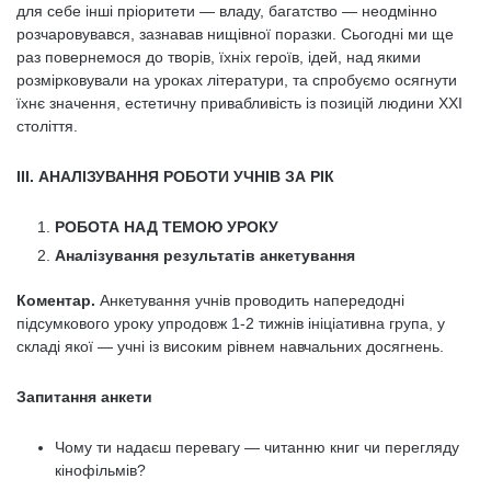
для себе інші пріоритети — владу, багатство — неодмінно
розчаровувався, зазнавав нищівної поразки. Сьогодні ми ще
раз повернемося до творів, їхніх героїв, ідей, над якими
розмірковували на уроках літератури, та спробуємо осягнути
їхнє значення, естетичну привабливість із позицій людини ХХІ
століття.
ІІІ. АНАЛІЗУВАННЯ РОБОТИ УЧНІВ ЗА РІК
РОБОТА НАД ТЕМОЮ УРОКУ
Аналізування результатів анкетування
Коментар.
Анкетування учнів проводить напередодні
підсумкового уроку упродовж 1-2 тижнів ініціативна група, у
складі якої — учні із високим рівнем навчальних досягнень.
Запитання анкети
Чому ти надаєш перевагу — читанню книг чи перегляду
кінофільмів?