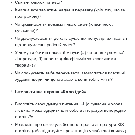
Скільки книжок читаєш?
Книгам якої тематики надаєш перевагу (крім тих, що за
програмою)?
Чи цікавишся ти поезією і якою саме (класичною,
сучасною)?
Чи дослухаєшся ти до слів сучасних популярних пісень і
що ти думаєш про їхній зміст?
У чому ти бачиш плюси й мінуси (а) читання художньої
літератури; б) перегляд кінофільмів за класичними
творами)?
Чи спонукають тебе переживати, замислитися класичні
художні твори, чи допомагають вони тобі в житті?
Інтерактивна вправа «Коло ідей»
Висловіть свою думку з питання: «Що сучасна молода
людина може відкрити для себе в літературі попередніх
століть?»
Розкажіть про свого улюбленого героя з літератури ХІХ
століття (або підготуйте презентацію улюбленої книжки).