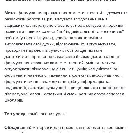
Мета:
формування предметних компетентностей: підсумувати
результати роботи за рік, з’ясувати вподобання учнів,
зацікавити їх літературною освітою, проаналізувати недоліки;
розвивати навички самостійної індивідуальної та колективної
роботи (у парах і групах), удосконалювати вміння
висловлювати свої думки, відстоювати їх, аргументувати,
проводити паралелі із сучасністю; прищеплювати
допитливість, прагнення самоосвіти й самовдосконалення;
формування ключових компетентностей: уміння вчитися:
актуалізувати пізнавальну діяльність учнів; комунікативної:
формувати навички спілкування в колективі; інформаційної:
формувати вміння знаходити потрібну інформацію та
подавати її; загальнокультурної: прищеплювати прагнення до
літературної освіти, естетичний смак; розширювати світогляд
школярів.
Тип уроку:
комбінований урок.
Обладнання:
матеріали для презентації, елементи костюмів і