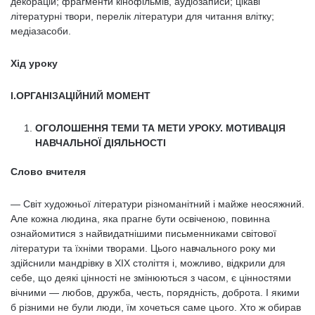
декорацій; фрагменти кінофільмів, аудіозаписи; цікаві
літературні твори, перелік літератури для читання влітку;
медіазасоби.
Хід уроку
I.ОРГАНІЗАЦІЙНИЙ МОМЕНТ
ОГОЛОШЕННЯ ТЕМИ ТА МЕТИ УРОКУ. МОТИВАЦІЯ
НАВЧАЛЬНОЇ ДІЯЛЬНОСТІ
Слово вчителя
— Світ художньої літератури різноманітний і майже неосяжний.
Але кожна людина, яка прагне бути освіченою, повинна
ознайомитися з найвидатнішими письменниками світової
літератури та їхніми творами. Цього навчального року ми
здійснили мандрівку в ХІХ століття і, можливо, відкрили для
себе, що деякі цінності не змінюються з часом, є цінностями
вічними — любов, дружба, честь, порядність, доброта. І якими
б різними не були люди, їм хочеться саме цього. Хто ж обирав