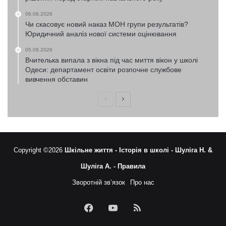
06.08.2026
Чи скасовує новий наказ МОН групи результатів?
Юридичний аналіз нової системи оцінювання
05.08.2026
Вчителька випала з вікна під час миття вікон у школі
Одеси: департамент освіти розпочне службове
вивчення обставин
Попередня
Наступна
сторінка
сторінка
Copyright ©2026
Шкільне життя -
Історія в школі -
Шуліга Н. &
Шуліга А. -
Правила
Зворотній зв’язок
Про нас
Facebook
YouTube
RSS